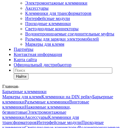
Электромонтажные клеммники
Аксессуары
Клеммники для трансформаторов
Интерфейсные модули
Проходные клеммники
Светодиодные коннекторы
Водонепроницаемые соединительные муфты
Разъемы для зарядки электромобилей
Маркеры для клемм
Партнёры
Контактная информация
Карта сайта
Официальный дистрибьютор
Найти
Главная
-
Барьерные клеммники
Маркеры для клемм
Клеммники на DIN рейку
Барьерные
клеммники
Разъемные клеммники
Винтовые
клеммники
Нажимные клеммники,
безвинтовые
Электромонтажные
клеммники
Аксессуары
Клеммники для
трансформаторов
Интерфейсные модули
Проходные
клеммники
Светодиодные коннекторы
Водонепроницаемые