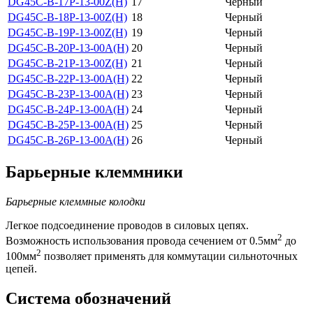
DG45C-B-17P-13-00Z(H)
17
Черный
DG45C-B-18P-13-00Z(H)
18
Черный
DG45C-B-19P-13-00Z(H)
19
Черный
DG45C-B-20P-13-00A(H)
20
Черный
DG45C-B-21P-13-00Z(H)
21
Черный
DG45C-B-22P-13-00A(H)
22
Черный
DG45C-B-23P-13-00A(H)
23
Черный
DG45C-B-24P-13-00A(H)
24
Черный
DG45C-B-25P-13-00A(H)
25
Черный
DG45C-B-26P-13-00A(H)
26
Черный
Барьерные клеммники
Барьерные клеммные колодки
Легкое подсоединение проводов в силовых цепях.
2
Возможность использования провода сечением от 0.5мм
до
2
100мм
позволяет применять для коммутации сильноточных
цепей.
Система обозначений