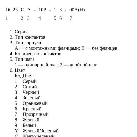
DG25
C
A
-
10P
-
1
3
-
00A(H)
1
2
3
4
5
6
7
Серия
Тип контактов
Тип корпуса
A — с монтажными фланцами; B — без фланцев.
Количество контактов
Тип шага
1 — одинарный шаг; 2 — двойной шаг.
Цвет
Код
Цвет
1
Серый
2
Синий
3
Черный
4
Зеленый
5
Оранжевый
6
Красный
7
Прозрачный
8
Желтый
9
Белый
Y
Желтый/Зеленый
C
Желто-зеленый