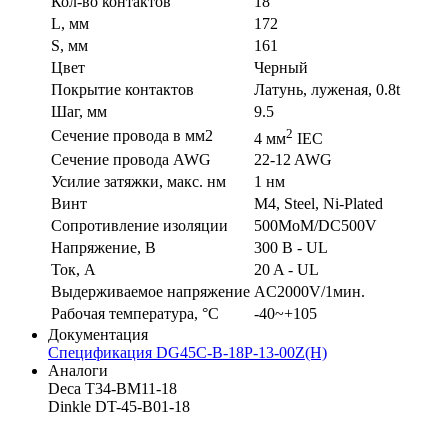
Кол-во контактов
18
L, мм
172
S, мм
161
Цвет
Черный
Покрытие контактов
Латунь, луженая, 0.8t
Шаг, мм
9.5
2
Сечение провода в мм2
4 мм
IEC
Сечение провода AWG
22-12 AWG
Усилие затяжки, макс. нм
1 нм
Винт
M4, Steel, Ni-Plated
Сопротивление изоляции
500MoM/DC500V
Напряжение, В
300 В - UL
Ток, А
20 A - UL
Выдерживаемое напряжение
AC2000V/1мин.
Рабочая температура, °C
-40~+105
Документация
Спецификация DG45C-B-18P-13-00Z(H)
Аналоги
Deca T34-BM11-18
Dinkle DT-45-B01-18