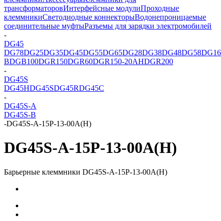
трансформаторов
Интерфейсные модули
Проходные
клеммники
Светодиодные коннекторы
Водонепроницаемые
соединительные муфты
Разъемы для зарядки электромобилей
-
DG45
DG78
DG25
DG35
DG45
DG55
DG65
DG28
DG38
DG48
DG58
DG16
B
DGB100
DGR150
DGR60
DGR150-20AH
DGR200
-
DG45S
DG45H
DG45S
DG45R
DG45C
-
DG45S-A
DG45S-B
-
DG45S-A-15P-13-00A(H)
DG45S-A-15P-13-00A(H)
Барьерные клеммники DG45S-A-15P-13-00A(H)