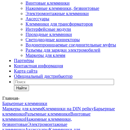
Винтовые клеммники
Нажимные клеммники, безвинтовые
Электромонтажные клеммники
Аксессуары
Клеммники для трансформаторов
Интерфейсные модули
Проходные клеммники
Светодиодные коннекторы
Водонепроницаемые соединительные муфты
Разъемы для зарядки электромобилей
Маркеры для клемм
Партнёры
Контактная информация
Карта сайта
Официальный дистрибьютор
Найти
Главная
-
Барьерные клеммники
Маркеры для клемм
Клеммники на DIN рейку
Барьерные
клеммники
Разъемные клеммники
Винтовые
клеммники
Нажимные клеммники,
безвинтовые
Электромонтажные
клеммники
Аксессуары
Клеммники для