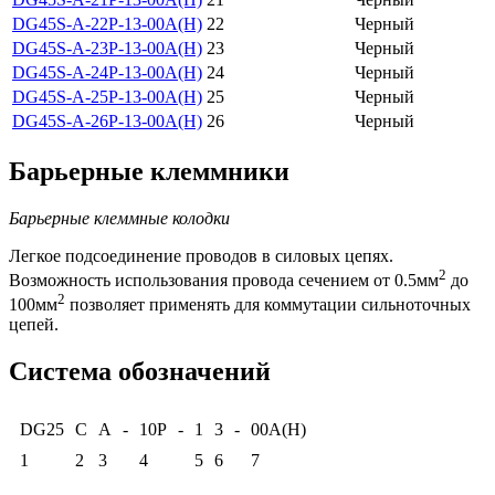
DG45S-A-22P-13-00A(H)
22
Черный
DG45S-A-23P-13-00A(H)
23
Черный
DG45S-A-24P-13-00A(H)
24
Черный
DG45S-A-25P-13-00A(H)
25
Черный
DG45S-A-26P-13-00A(H)
26
Черный
Барьерные клеммники
Барьерные клеммные колодки
Легкое подсоединение проводов в силовых цепях.
2
Возможность использования провода сечением от 0.5мм
до
2
100мм
позволяет применять для коммутации сильноточных
цепей.
Система обозначений
DG25
C
A
-
10P
-
1
3
-
00A(H)
1
2
3
4
5
6
7