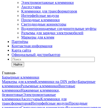
Электромонтажные клеммники
Аксессуары
Клеммники для трансформаторов
Интерфейсные модули
Проходные клеммники
Светодиодные коннекторы
Водонепроницаемые соединительные муфты
Разъемы для зарядки электромобилей
Маркеры для клемм
Партнёры
Контактная информация
Карта сайта
Официальный дистрибьютор
Найти
Главная
-
Барьерные клеммники
Маркеры для клемм
Клеммники на DIN рейку
Барьерные
клеммники
Разъемные клеммники
Винтовые
клеммники
Нажимные клеммники,
безвинтовые
Электромонтажные
клеммники
Аксессуары
Клеммники для
трансформаторов
Интерфейсные модули
Проходные
клеммники
Светодиодные коннекторы
Водонепроницаемые