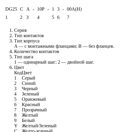
DG25
C
A
-
10P
-
1
3
-
00A(H)
1
2
3
4
5
6
7
Серия
Тип контактов
Тип корпуса
A — с монтажными фланцами; B — без фланцев.
Количество контактов
Тип шага
1 — одинарный шаг; 2 — двойной шаг.
Цвет
Код
Цвет
1
Серый
2
Синий
3
Черный
4
Зеленый
5
Оранжевый
6
Красный
7
Прозрачный
8
Желтый
9
Белый
Y
Желтый/Зеленый
C
Желто-зеленый