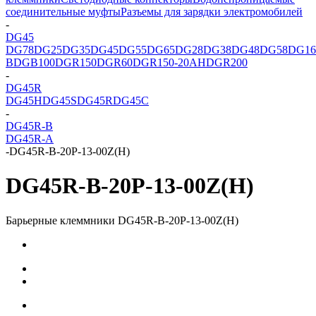
соединительные муфты
Разъемы для зарядки электромобилей
-
DG45
DG78
DG25
DG35
DG45
DG55
DG65
DG28
DG38
DG48
DG58
DG16
B
DGB100
DGR150
DGR60
DGR150-20AH
DGR200
-
DG45R
DG45H
DG45S
DG45R
DG45C
-
DG45R-B
DG45R-A
-
DG45R-B-20P-13-00Z(H)
DG45R-B-20P-13-00Z(H)
Барьерные клеммники DG45R-B-20P-13-00Z(H)