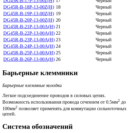
DG45R-B-17P-13-00Z(H)
17
Черный
DG45R-B-18P-13-00Z(H)
18
Черный
DG45R-B-19P-13-00Z(H)
19
Черный
DG45R-B-20P-13-00Z(H)
20
Черный
DG45R-B-21P-13-00A(H)
21
Черный
DG45R-B-22P-13-00A(H)
22
Черный
DG45R-B-23P-13-00A(H)
23
Черный
DG45R-B-24P-13-00A(H)
24
Черный
DG45R-B-25P-13-00A(H)
25
Черный
DG45R-B-26P-13-00A(H)
26
Черный
Барьерные клеммники
Барьерные клеммные колодки
Легкое подсоединение проводов в силовых цепях.
2
Возможность использования провода сечением от 0.5мм
до
2
100мм
позволяет применять для коммутации сильноточных
цепей.
Система обозначений