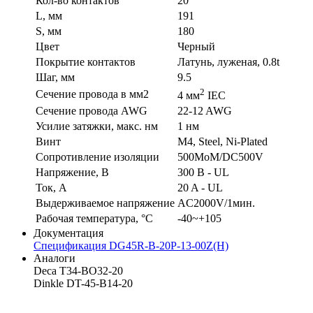
Кол-во контактов
20
L, мм
191
S, мм
180
Цвет
Черный
Покрытие контактов
Латунь, луженая, 0.8t
Шаг, мм
9.5
2
Сечение провода в мм2
4 мм
IEC
Сечение провода AWG
22-12 AWG
Усилие затяжки, макс. нм
1 нм
Винт
M4, Steel, Ni-Plated
Сопротивление изоляции
500MoM/DC500V
Напряжение, В
300 В - UL
Ток, А
20 A - UL
Выдерживаемое напряжение
AC2000V/1мин.
Рабочая температура, °C
-40~+105
Документация
Спецификация DG45R-B-20P-13-00Z(H)
Аналоги
Deca T34-BO32-20
Dinkle DT-45-B14-20