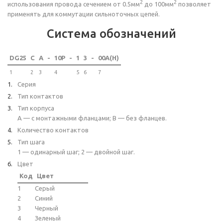
2
2
использования провода сечением от 0.5мм
до 100мм
позволяет
применять для коммутации сильноточных цепей.
Система обозначений
DG25
C
A
-
10P
-
1
3
-
00A(H)
1
2
3
4
5
6
7
Серия
Тип контактов
Тип корпуса
A — с монтажными фланцами; B — без фланцев.
Количество контактов
Тип шага
1 — одинарный шаг; 2 — двойной шаг.
Цвет
Код
Цвет
1
Серый
2
Синий
3
Черный
4
Зеленый