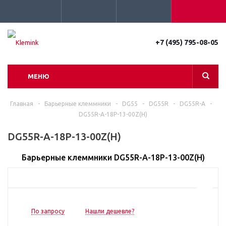
+7 (495) 795-08-05
МЕНЮ
Главная
-
Барьерные клеммники
-
DG55
-
DG55R
-
DG55R-A
-
DG55R-A-18P-13-00Z(H)
DG55R-A-18P-13-00Z(H)
Барьерные клеммники DG55R-A-18P-13-00Z(H)
По запросу
Нашли дешевле?