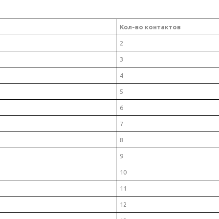
Кол-во контактов
2
3
4
5
6
7
8
9
10
11
12