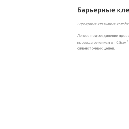
Барьерные кл
Барьерные клеммные колодк
Легкое подсоединение прово
2
провода сечением от 0.5мм
сильноточных цепей.