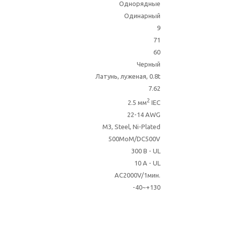
Однорядные
Одинарный
9
71
60
Черный
Латунь, луженая, 0.8t
7.62
2
2.5 мм
IEC
22-14 AWG
M3, Steel, Ni-Plated
500MoM/DC500V
300 В - UL
10 A - UL
AC2000V/1мин.
-40~+130