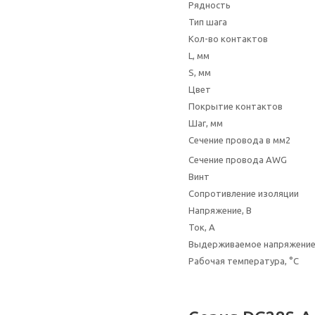
Рядность
Тип шага
Кол-во контактов
L, мм
S, мм
Цвет
Покрытие контактов
Шаг, мм
Сечение провода в мм2
Сечение провода AWG
Винт
Сопротивление изоляции
Напряжение, В
Ток, А
Выдерживаемое напряжени
Рабочая температура, °C