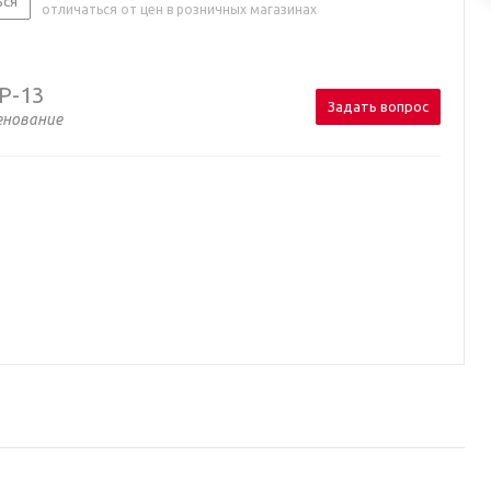
ься
отличаться от цен в розничных магазинах
P-13
Задать вопрос
енование