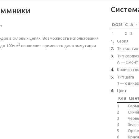
Систем
еммники
DG25
C
A
-
и
1
2
3
дов в силовых цепях. Возможность использования
Серия
2
до 100мм
позволяет применять для коммутации
Тип контак
Тип корпус
A — с монт
Количеств
Тип шага
1 — одинар
Цвет
Код
Цве
1
Серы
2
Синий
3
Черн
4
Зеле
5
Оран
6
Крас