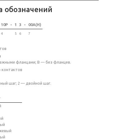
а обозначений
10P
-
1
3
-
00A(H)
4
5
6
7
тов
а
ажными фланцами; B — без фланцев.
о контактов
ный шаг; 2 — двойной шаг.
т
й
ый
ный
жевый
ный