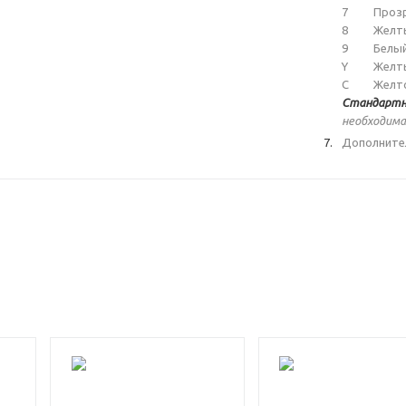
7
Проз
8
Желт
9
Белы
Y
Желт
C
Желт
Стандартн
необходима
Дополните