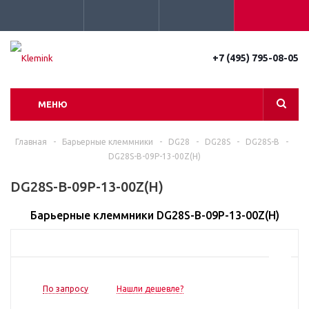
+7 (495) 795-08-05
МЕНЮ
Главная
-
Барьерные клеммники
-
DG28
-
DG28S
-
DG28S-B
-
DG28S-B-09P-13-00Z(H)
DG28S-B-09P-13-00Z(H)
Барьерные клеммники DG28S-B-09P-13-00Z(H)
По запросу
Нашли дешевле?