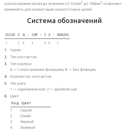
2
2
использования провода сечением от 0.5мм
до 100мм
позволяет
применять для коммутации сильноточных цепей.
Система обозначений
DG25
C
A
-
10P
-
1
3
-
00A(H)
1
2
3
4
5
6
7
Серия
Тип контактов
Тип корпуса
A — с монтажными фланцами; B — без фланцев.
Количество контактов
Тип шага
1 — одинарный шаг; 2 — двойной шаг.
Цвет
Код
Цвет
1
Серый
2
Синий
3
Черный
4
Зеленый