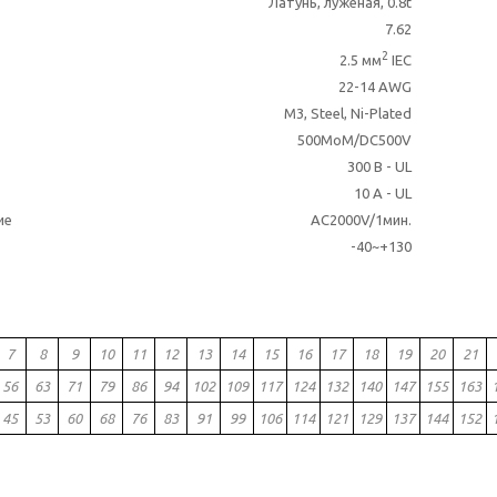
Латунь, луженая, 0.8t
7.62
2
2.5 мм
IEC
22-14 AWG
M3, Steel, Ni-Plated
500MoM/DC500V
300 В - UL
10 A - UL
ие
AC2000V/1мин.
-40~+130
7
8
9
10
11
12
13
14
15
16
17
18
19
20
21
56
63
71
79
86
94
102
109
117
124
132
140
147
155
163
45
53
60
68
76
83
91
99
106
114
121
129
137
144
152