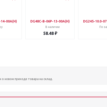
14-00A(H)
DG48C-B-06P-13-00A(H)
DG245-10.0-07
су
В наличии
По з
58.48 ₽
м о новом приходе товара на склад.