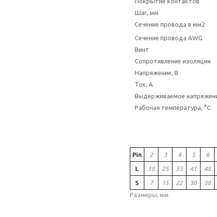
Покрытие контактов
Шаг, мм
Сечение провода в мм2
Сечение провода AWG
Винт
Сопротивление изоляции
Напряжение, В
Ток, А
Выдерживаемое напряжен
Рабочая температура, °C
Pin
2
3
4
5
6
L
18
25
33
41
48
S
7
15
22
30
38
Размеры, мм