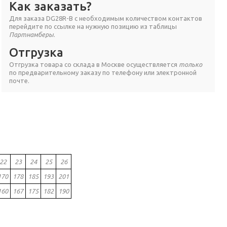
Как заказать?
Для заказа DG28R-B с необходимым количеством контактов
перейдите по ссылке на нужную позицию из таблицы
Партнамберы
.
Отгрузка
Отгрузка товара со склада в Москве осуществляется
только
по предварительному заказу по телефону или электронной
почте.
22
23
24
25
26
170
178
185
193
201
160
167
175
182
190