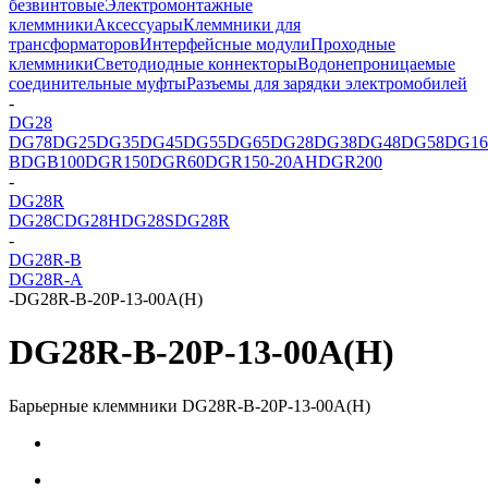
безвинтовые
Электромонтажные
клеммники
Аксессуары
Клеммники для
трансформаторов
Интерфейсные модули
Проходные
клеммники
Светодиодные коннекторы
Водонепроницаемые
соединительные муфты
Разъемы для зарядки электромобилей
-
DG28
DG78
DG25
DG35
DG45
DG55
DG65
DG28
DG38
DG48
DG58
DG16
B
DGB100
DGR150
DGR60
DGR150-20AH
DGR200
-
DG28R
DG28C
DG28H
DG28S
DG28R
-
DG28R-B
DG28R-A
-
DG28R-B-20P-13-00A(H)
DG28R-B-20P-13-00A(H)
Барьерные клеммники DG28R-B-20P-13-00A(H)