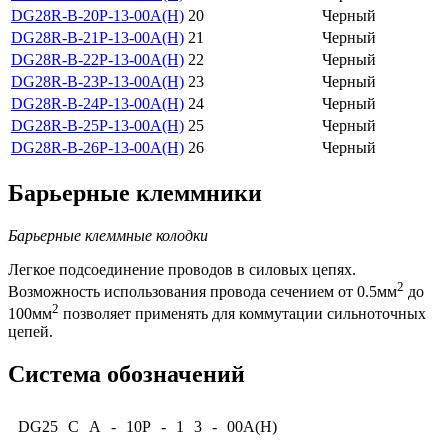
DG28R-B-20P-13-00A(H)
20
Черный
DG28R-B-21P-13-00A(H)
21
Черный
DG28R-B-22P-13-00A(H)
22
Черный
DG28R-B-23P-13-00A(H)
23
Черный
DG28R-B-24P-13-00A(H)
24
Черный
DG28R-B-25P-13-00A(H)
25
Черный
DG28R-B-26P-13-00A(H)
26
Черный
Барьерные клеммники
Барьерные клеммные колодки
Легкое подсоединение проводов в силовых цепях.
2
Возможность использования провода сечением от 0.5мм
до
2
100мм
позволяет применять для коммутации сильноточных
цепей.
Система обозначений
DG25
C
A
-
10P
-
1
3
-
00A(H)