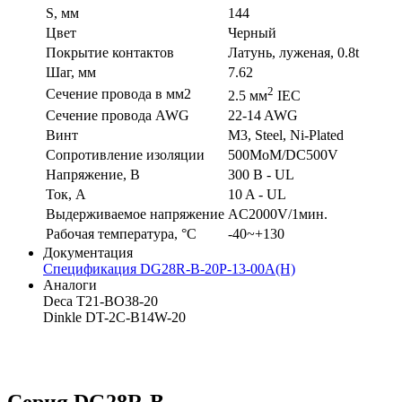
S, мм
144
Цвет
Черный
Покрытие контактов
Латунь, луженая, 0.8t
Шаг, мм
7.62
2
Сечение провода в мм2
2.5 мм
IEC
Сечение провода AWG
22-14 AWG
Винт
M3, Steel, Ni-Plated
Сопротивление изоляции
500MoM/DC500V
Напряжение, В
300 В - UL
Ток, А
10 A - UL
Выдерживаемое напряжение
AC2000V/1мин.
Рабочая температура, °C
-40~+130
Документация
Спецификация DG28R-B-20P-13-00A(H)
Аналоги
Deca T21-BO38-20
Dinkle DT-2C-B14W-20
Серия DG28R-B