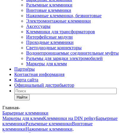
Разъемные клеммники
Винтовые клеммники
Нажимные клеммники, безвинтовые
Электромонтажные клеммники
Аксессуары
Клеммники для трансформаторов
Интерфейсные модули
Проходные клеммники
Светодиодные коннекторы
Водонепроницаемые соединительные муфты
Разъемы для зарядки электромобилей
Маркеры для клемм
Партнёры
Контактная информация
Карта сайта
Официальный дистрибьютор
Найти
Главная
-
Барьерные клеммники
Маркеры для клемм
Клеммники на DIN рейку
Барьерные
клеммники
Разъемные клеммники
Винтовые
клеммники
Нажимные клеммники,