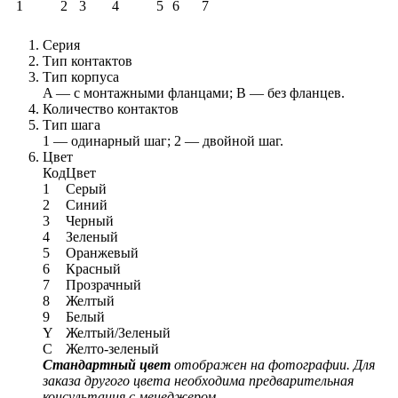
1
2
3
4
5
6
7
Серия
Тип контактов
Тип корпуса
A — с монтажными фланцами; B — без фланцев.
Количество контактов
Тип шага
1 — одинарный шаг; 2 — двойной шаг.
Цвет
Код
Цвет
1
Серый
2
Синий
3
Черный
4
Зеленый
5
Оранжевый
6
Красный
7
Прозрачный
8
Желтый
9
Белый
Y
Желтый/Зеленый
C
Желто-зеленый
Стандартный цвет
отображен на фотографии. Для
заказа другого цвета необходима предварительная
консультация с менеджером.