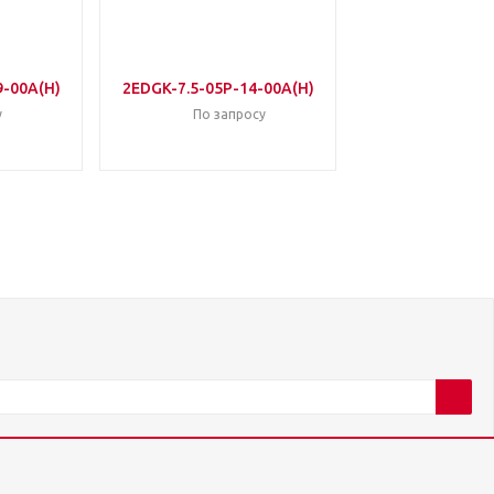
9-00A(H)
2EDGK-7.5-05P-14-00A(H)
у
По запросу