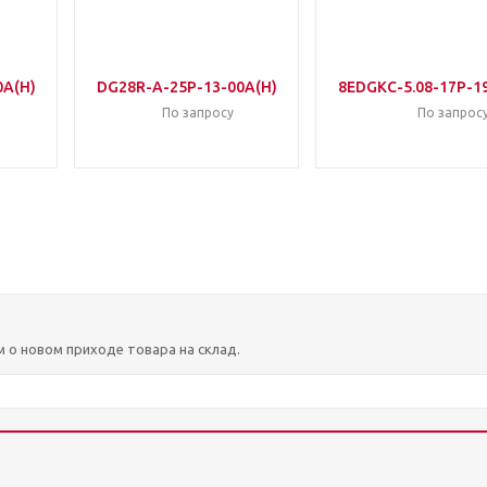
0A(H)
DG28R-A-25P-13-00A(H)
8EDGKC-5.08-17P-1
По запросу
По запрос
м о новом приходе товара на склад.