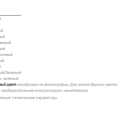
т
й
ый
ный
жевый
ный
рачный
ый
й
ый/Зеленый
о-зеленый
ый цвет
отображен на фотографии. Для заказа другого цвета
 предварительная консультация с менеджером.
льные технические параметры