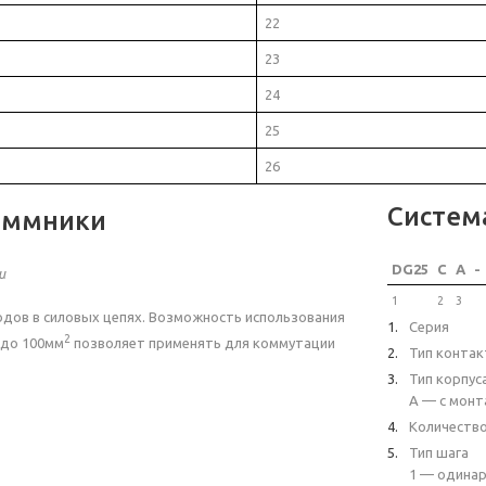
22
23
24
25
26
Систем
еммники
DG25
C
A
-
и
1
2
3
дов в силовых цепях. Возможность использования
Серия
2
до 100мм
позволяет применять для коммутации
Тип контак
Тип корпус
A — с монт
Количеств
Тип шага
1 — одинар