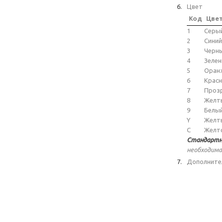
Цвет
Код
Цве
1
Серы
2
Синий
3
Черн
4
Зеле
5
Оран
6
Крас
7
Проз
8
Желт
9
Белы
Y
Желт
C
Желт
Стандартн
необходима
Дополните