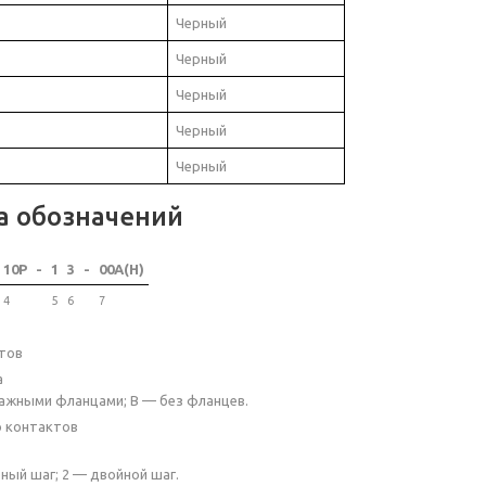
Черный
Черный
Черный
Черный
Черный
а обозначений
10P
-
1
3
-
00A(H)
4
5
6
7
тов
а
ажными фланцами; B — без фланцев.
о контактов
ный шаг; 2 — двойной шаг.