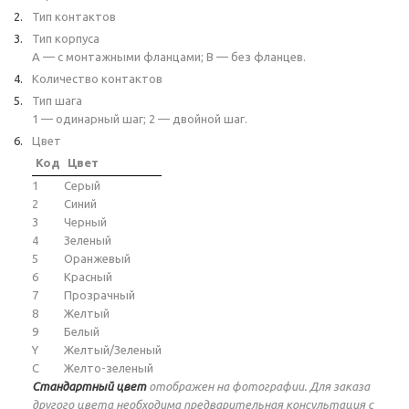
Тип контактов
Тип корпуса
A — с монтажными фланцами; B — без фланцев.
Количество контактов
Тип шага
1 — одинарный шаг; 2 — двойной шаг.
Цвет
Код
Цвет
1
Серый
2
Синий
3
Черный
4
Зеленый
5
Оранжевый
6
Красный
7
Прозрачный
8
Желтый
9
Белый
Y
Желтый/Зеленый
C
Желто-зеленый
Стандартный цвет
отображен на фотографии. Для заказа
другого цвета необходима предварительная консультация с