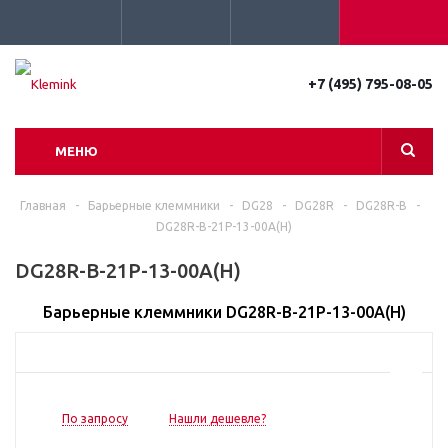
+7 (495) 795-08-05
МЕНЮ
Главная
-
Барьерные клеммники
-
DG28
-
DG28R
-
DG28R-B
-
DG28R-B-21P-13-00A(H)
DG28R-B-21P-13-00A(H)
Барьерные клеммники DG28R-B-21P-13-00A(H)
По запросу
Нашли дешевле?