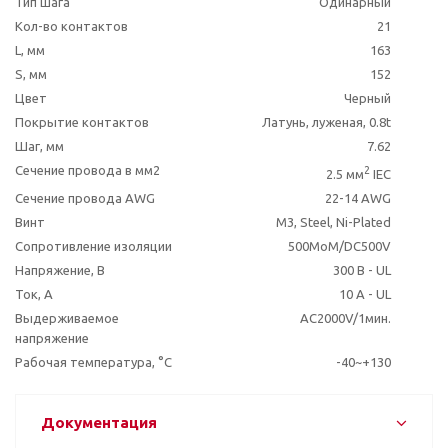
Тип шага
Одинарный
Кол-во контактов
21
L, мм
163
S, мм
152
Цвет
Черный
Покрытие контактов
Латунь, луженая, 0.8t
Шаг, мм
7.62
Сечение провода в мм2
2
2.5 мм
IEC
Сечение провода AWG
22-14 AWG
Винт
M3, Steel, Ni-Plated
Сопротивление изоляции
500MoM/DC500V
Напряжение, В
300 В - UL
Ток, А
10 A - UL
Выдерживаемое
AC2000V/1мин.
напряжение
Рабочая температура, °C
-40~+130
Документация