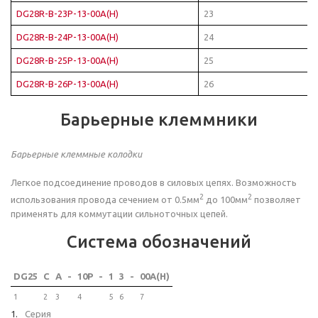
DG28R-B-23P-13-00A(H)
23
DG28R-B-24P-13-00A(H)
24
DG28R-B-25P-13-00A(H)
25
DG28R-B-26P-13-00A(H)
26
Барьерные клеммники
Барьерные клеммные колодки
Легкое подсоединение проводов в силовых цепях. Возможность
2
2
использования провода сечением от 0.5мм
до 100мм
позволяет
применять для коммутации сильноточных цепей.
Система обозначений
DG25
C
A
-
10P
-
1
3
-
00A(H)
1
2
3
4
5
6
7
Серия