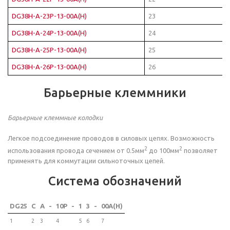
DG38H-A-23P-13-00A(H)
23
DG38H-A-24P-13-00A(H)
24
DG38H-A-25P-13-00A(H)
25
DG38H-A-26P-13-00A(H)
26
Барьерные клеммники
Барьерные клеммные колодки
Легкое подсоединение проводов в силовых цепях. Возможность
2
2
использования провода сечением от 0.5мм
до 100мм
позволяет
применять для коммутации сильноточных цепей.
Система обозначений
DG25
C
A
-
10P
-
1
3
-
00A(H)
1
2
3
4
5
6
7