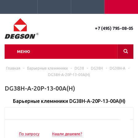
+7 (495) 795-08-05
МЕНЮ
Главная
-
Барьерные клеммники
-
DG38
-
DG38H
-
DG38H-A
-
DG38H-A-20P-13-00A(H)
DG38H-A-20P-13-00A(H)
Барьерные клеммники DG38H-A-20P-13-00A(H)
По запросу
Нашли дешевле?