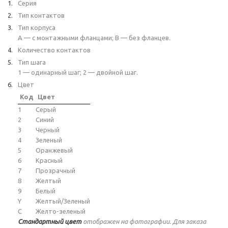
Серия
Тип контактов
Тип корпуса
A — с монтажными фланцами; B — без фланцев.
Количество контактов
Тип шага
1 — одинарный шаг; 2 — двойной шаг.
Цвет
Код
Цвет
1
Серый
2
Синий
3
Черный
4
Зеленый
5
Оранжевый
6
Красный
7
Прозрачный
8
Желтый
9
Белый
Y
Желтый/Зеленый
C
Желто-зеленый
Стандартный цвет
отображен на фотографии. Для заказа