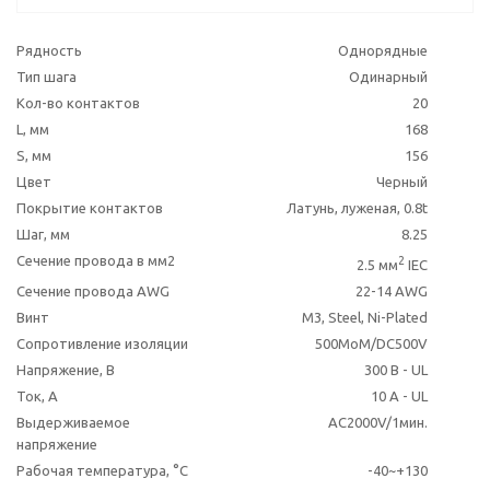
Рядность
Однорядные
Тип шага
Одинарный
Кол-во контактов
20
L, мм
168
S, мм
156
Цвет
Черный
Покрытие контактов
Латунь, луженая, 0.8t
Шаг, мм
8.25
Сечение провода в мм2
2
2.5 мм
IEC
Сечение провода AWG
22-14 AWG
Винт
M3, Steel, Ni-Plated
Сопротивление изоляции
500MoM/DC500V
Напряжение, В
300 В - UL
Ток, А
10 A - UL
Выдерживаемое
AC2000V/1мин.
напряжение
Рабочая температура, °C
-40~+130