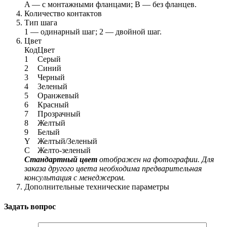
A — с монтажными фланцами; B — без фланцев.
Количество контактов
Тип шага
1 — одинарный шаг; 2 — двойной шаг.
Цвет
Код
Цвет
1
Серый
2
Синий
3
Черный
4
Зеленый
5
Оранжевый
6
Красный
7
Прозрачный
8
Желтый
9
Белый
Y
Желтый/Зеленый
C
Желто-зеленый
Стандартный цвет
отображен на фотографии. Для
заказа другого цвета необходима предварительная
консультация с менеджером.
Дополнительные технические параметры
Задать вопрос