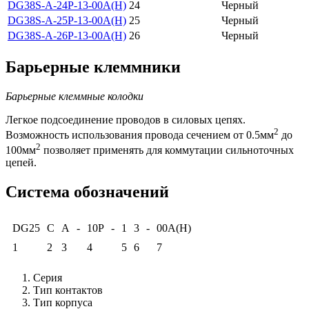
DG38S-A-24P-13-00A(H)
24
Черный
DG38S-A-25P-13-00A(H)
25
Черный
DG38S-A-26P-13-00A(H)
26
Черный
Барьерные клеммники
Барьерные клеммные колодки
Легкое подсоединение проводов в силовых цепях.
2
Возможность использования провода сечением от 0.5мм
до
2
100мм
позволяет применять для коммутации сильноточных
цепей.
Система обозначений
DG25
C
A
-
10P
-
1
3
-
00A(H)
1
2
3
4
5
6
7
Серия
Тип контактов
Тип корпуса