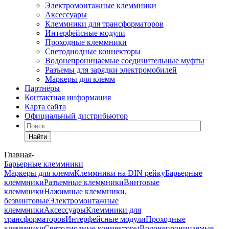
Электромонтажные клеммники
Аксессуары
Клеммники для трансформаторов
Интерфейсные модули
Проходные клеммники
Светодиодные коннекторы
Водонепроницаемые соединительные муфты
Разъемы для зарядки электромобилей
Маркеры для клемм
Партнёры
Контактная информация
Карта сайта
Официальный дистрибьютор
Найти
Главная
-
Барьерные клеммники
Маркеры для клемм
Клеммники на DIN рейку
Барьерные
клеммники
Разъемные клеммники
Винтовые
клеммники
Нажимные клеммники,
безвинтовые
Электромонтажные
клеммники
Аксессуары
Клеммники для
трансформаторов
Интерфейсные модули
Проходные
клеммники
Светодиодные коннекторы
Водонепроницаемые