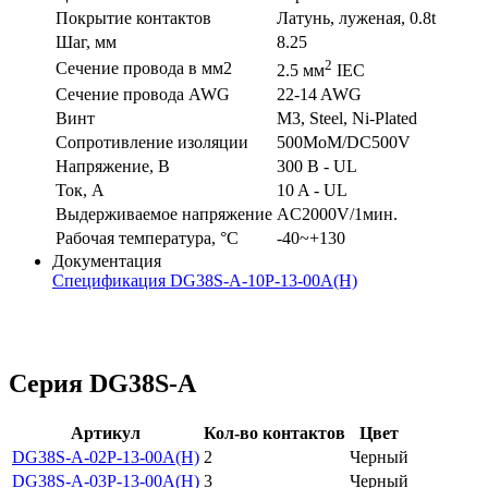
Покрытие контактов
Латунь, луженая, 0.8t
Шаг, мм
8.25
2
Сечение провода в мм2
2.5 мм
IEC
Сечение провода AWG
22-14 AWG
Винт
M3, Steel, Ni-Plated
Сопротивление изоляции
500MoM/DC500V
Напряжение, В
300 В - UL
Ток, А
10 A - UL
Выдерживаемое напряжение
AC2000V/1мин.
Рабочая температура, °C
-40~+130
Документация
Спецификация DG38S-A-10P-13-00A(H)
Серия DG38S-A
Артикул
Кол-во контактов
Цвет
DG38S-A-02P-13-00A(H)
2
Черный
DG38S-A-03P-13-00A(H)
3
Черный