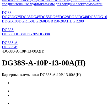
соединительные муфты
Разъемы для зарядки электромобилей
-
DG38
DG78
DG25
DG35
DG45
DG55
DG65
DG28
DG38
DG48
DG58
DG16
B
DGB100
DGR150
DGR60
DGR150-20AH
DGR200
-
DG38S
DG38C
DG38H
DG38S
DG38R
-
DG38S-A
DG38S-B
-
DG38S-A-10P-13-00A(H)
DG38S-A-10P-13-00A(H)
Барьерные клеммники DG38S-A-10P-13-00A(H)