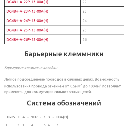
DG48H-A-22P-13-00A(H)
22
DG48H-A-23P-13-00A(H)
23
DG48H-A-24P-13-00A(H)
24
DG48H-A-25P-13-00A(H)
25
DG48H-A-26P-13-00A(H)
26
Барьерные клеммники
Барьерные клеммные колодки
Легкое подсоединение проводов в силовых цепях. Возможность
2
2
использования провода сечением от 0.5мм
до 100мм
позволяет
применять для коммутации сильноточных цепей.
Система обозначений
DG25
C
A
-
10P
-
1
3
-
00A(H)
1
2
3
4
5
6
7