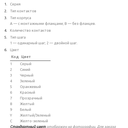
Серия
Тип контактов
Тип корпуса
A — с монтажными фланцами; B — без фланцев.
Количество контактов
Тип шага
1 — одинарный шаг; 2 — двойной шаг.
Цвет
Код
Цвет
1
Серый
2
Синий
3
Черный
4
Зеленый
5
Оранжевый
6
Красный
7
Прозрачный
8
Желтый
9
Белый
Y
Желтый/Зеленый
C
Желто-зеленый
Стандартный цвет
отображен на фотографии. Для заказа