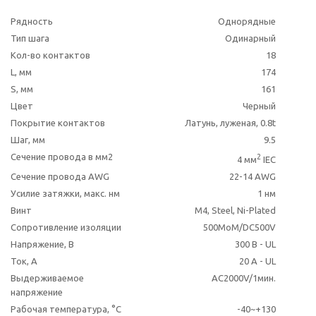
Рядность
Однорядные
Тип шага
Одинарный
Кол-во контактов
18
L, мм
174
S, мм
161
Цвет
Черный
Покрытие контактов
Латунь, луженая, 0.8t
Шаг, мм
9.5
Сечение провода в мм2
2
4 мм
IEC
Сечение провода AWG
22-14 AWG
Усилие затяжки, макс. нм
1 нм
Винт
M4, Steel, Ni-Plated
Сопротивление изоляции
500MoM/DC500V
Напряжение, В
300 В - UL
Ток, А
20 A - UL
Выдерживаемое
AC2000V/1мин.
напряжение
Рабочая температура, °C
-40~+130