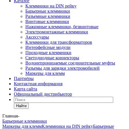
Каталог
Клеммники на DIN рейку
Барьерные клеммники
Разъемные клеммники
Винтовые клеммники
Нажимные клеммники, безвинтовые
Электромонтажные клеммники
Аксессуары
Клеммники для трансформаторов
Интерфейсные модули
Проходные клеммники
Светодиодные коннекторы
Водонепроницаемые соединительные муфты
Разъемы для зарядки электромобилей
Маркеры для клемм
Партнёры
Контактная информация
Карта сайта
Официальный дистрибьютор
Найти
Главная
-
Барьерные клеммники
Маркеры для клемм
Клеммники на DIN рейку
Барьерные