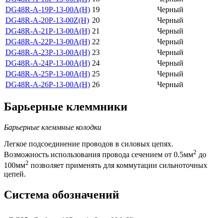
DG48R-A-19P-13-00A(H)
19
Черный
DG48R-A-20P-13-00Z(H)
20
Черный
DG48R-A-21P-13-00A(H)
21
Черный
DG48R-A-22P-13-00A(H)
22
Черный
DG48R-A-23P-13-00A(H)
23
Черный
DG48R-A-24P-13-00A(H)
24
Черный
DG48R-A-25P-13-00A(H)
25
Черный
DG48R-A-26P-13-00A(H)
26
Черный
Барьерные клеммники
Барьерные клеммные колодки
Легкое подсоединение проводов в силовых цепях.
2
Возможность использования провода сечением от 0.5мм
до
2
100мм
позволяет применять для коммутации сильноточных
цепей.
Система обозначений