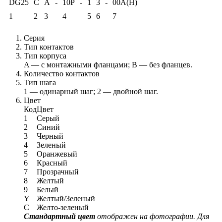
DG25
C
A
-
10P
-
1
3
-
00A(H)
1
2
3
4
5
6
7
Серия
Тип контактов
Тип корпуса
A — с монтажными фланцами; B — без фланцев.
Количество контактов
Тип шага
1 — одинарный шаг; 2 — двойной шаг.
Цвет
Код
Цвет
1
Серый
2
Синий
3
Черный
4
Зеленый
5
Оранжевый
6
Красный
7
Прозрачный
8
Желтый
9
Белый
Y
Желтый/Зеленый
C
Желто-зеленый
Стандартный цвет
отображен на фотографии. Для