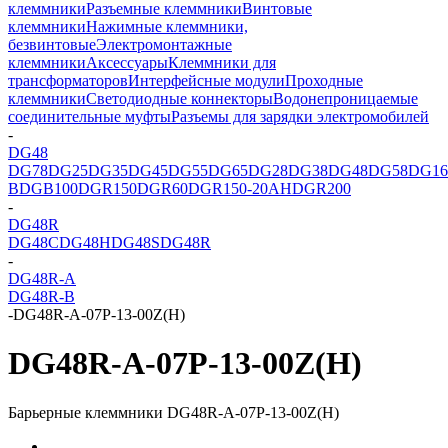
клеммники
Разъемные клеммники
Винтовые
клеммники
Нажимные клеммники,
безвинтовые
Электромонтажные
клеммники
Аксессуары
Клеммники для
трансформаторов
Интерфейсные модули
Проходные
клеммники
Светодиодные коннекторы
Водонепроницаемые
соединительные муфты
Разъемы для зарядки электромобилей
-
DG48
DG78
DG25
DG35
DG45
DG55
DG65
DG28
DG38
DG48
DG58
DG16
B
DGB100
DGR150
DGR60
DGR150-20AH
DGR200
-
DG48R
DG48C
DG48H
DG48S
DG48R
-
DG48R-A
DG48R-B
-
DG48R-A-07P-13-00Z(H)
DG48R-A-07P-13-00Z(H)
Барьерные клеммники DG48R-A-07P-13-00Z(H)