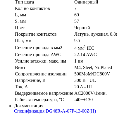
Тип шага
Одинарный
Кол-во контактов
7
L, мм
69
S, мм
57
Цвет
Черный
Покрытие контактов
Латунь, луженая, 0.8t
Шаг, мм
9.5
2
Сечение провода в мм2
4 мм
IEC
Сечение провода AWG
22-14 AWG
Усилие затяжки, макс. нм
1 нм
Винт
M4, Steel, Ni-Plated
Сопротивление изоляции
500MoM/DC500V
Напряжение, В
300 В - UL
Ток, А
20 A - UL
Выдерживаемое напряжение
AC2000V/1мин.
Рабочая температура, °C
-40~+130
Документация
Спецификация DG48R-A-07P-13-00Z(H)