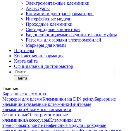
Электромонтажные клеммники
Аксессуары
Клеммники для трансформаторов
Интерфейсные модули
Проходные клеммники
Светодиодные коннекторы
Водонепроницаемые соединительные муфты
Разъемы для зарядки электромобилей
Маркеры для клемм
Партнёры
Контактная информация
Карта сайта
Официальный дистрибьютор
Найти
Главная
-
Барьерные клеммники
Маркеры для клемм
Клеммники на DIN рейку
Барьерные
клеммники
Разъемные клеммники
Винтовые
клеммники
Нажимные клеммники,
безвинтовые
Электромонтажные
клеммники
Аксессуары
Клеммники для
трансформаторов
Интерфейсные модули
Проходные
клеммники
Светодиодные коннекторы
Водонепроницаемые