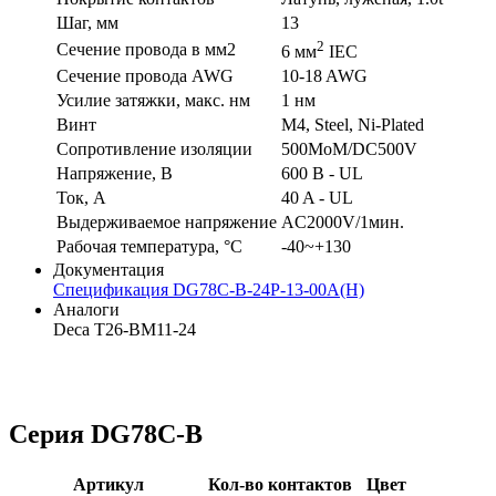
Шаг, мм
13
2
Сечение провода в мм2
6 мм
IEC
Сечение провода AWG
10-18 AWG
Усилие затяжки, макс. нм
1 нм
Винт
M4, Steel, Ni-Plated
Сопротивление изоляции
500MoM/DC500V
Напряжение, В
600 В - UL
Ток, А
40 A - UL
Выдерживаемое напряжение
AC2000V/1мин.
Рабочая температура, °C
-40~+130
Документация
Спецификация DG78C-B-24P-13-00A(H)
Аналоги
Deca T26-BM11-24
Серия DG78C-B
Артикул
Кол-во контактов
Цвет