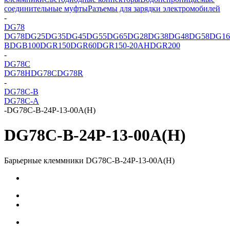
соединительные муфты
Разъемы для зарядки электромобилей
-
DG78
DG78
DG25
DG35
DG45
DG55
DG65
DG28
DG38
DG48
DG58
DG16
B
DGB100
DGR150
DGR60
DGR150-20AH
DGR200
-
DG78C
DG78H
DG78C
DG78R
-
DG78C-B
DG78C-A
-
DG78C-B-24P-13-00A(H)
DG78C-B-24P-13-00A(H)
Барьерные клеммники DG78C-B-24P-13-00A(H)