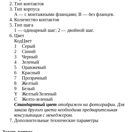
Тип контактов
Тип корпуса
A — с монтажными фланцами; B — без фланцев.
Количество контактов
Тип шага
1 — одинарный шаг; 2 — двойной шаг.
Цвет
Код
Цвет
1
Серый
2
Синий
3
Черный
4
Зеленый
5
Оранжевый
6
Красный
7
Прозрачный
8
Желтый
9
Белый
Y
Желтый/Зеленый
C
Желто-зеленый
Стандартный цвет
отображен на фотографии. Для
заказа другого цвета необходима предварительная
консультация с менеджером.
Дополнительные технические параметры
Задать вопрос