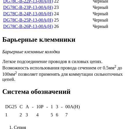
DG78C-B-22P-13-00A(H)
22
Черный
DG78C-B-23P-13-00A(H)
23
Черный
DG78C-B-24P-13-00A(H)
24
Черный
DG78C-B-25P-13-00A(H)
25
Черный
DG78C-B-26P-13-00A(H)
26
Черный
Барьерные клеммники
Барьерные клеммные колодки
Легкое подсоединение проводов в силовых цепях.
2
Возможность использования провода сечением от 0.5мм
до
2
100мм
позволяет применять для коммутации сильноточных
цепей.
Система обозначений
DG25
C
A
-
10P
-
1
3
-
00A(H)
1
2
3
4
5
6
7
Серия