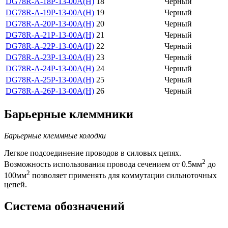
DG78R-A-18P-13-00A(H)
18
Черный
DG78R-A-19P-13-00A(H)
19
Черный
DG78R-A-20P-13-00A(H)
20
Черный
DG78R-A-21P-13-00A(H)
21
Черный
DG78R-A-22P-13-00A(H)
22
Черный
DG78R-A-23P-13-00A(H)
23
Черный
DG78R-A-24P-13-00A(H)
24
Черный
DG78R-A-25P-13-00A(H)
25
Черный
DG78R-A-26P-13-00A(H)
26
Черный
Барьерные клеммники
Барьерные клеммные колодки
Легкое подсоединение проводов в силовых цепях.
2
Возможность использования провода сечением от 0.5мм
до
2
100мм
позволяет применять для коммутации сильноточных
цепей.
Система обозначений