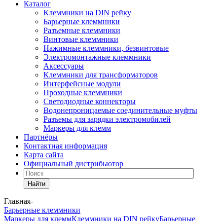
Каталог
Клеммники на DIN рейку
Барьерные клеммники
Разъемные клеммники
Винтовые клеммники
Нажимные клеммники, безвинтовые
Электромонтажные клеммники
Аксессуары
Клеммники для трансформаторов
Интерфейсные модули
Проходные клеммники
Светодиодные коннекторы
Водонепроницаемые соединительные муфты
Разъемы для зарядки электромобилей
Маркеры для клемм
Партнёры
Контактная информация
Карта сайта
Официальный дистрибьютор
Найти
Главная
-
Барьерные клеммники
Маркеры для клемм
Клеммники на DIN рейку
Барьерные