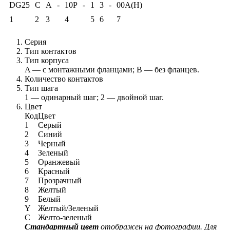
DG25
C
A
-
10P
-
1
3
-
00A(H)
1
2
3
4
5
6
7
Серия
Тип контактов
Тип корпуса
A — с монтажными фланцами; B — без фланцев.
Количество контактов
Тип шага
1 — одинарный шаг; 2 — двойной шаг.
Цвет
Код
Цвет
1
Серый
2
Синий
3
Черный
4
Зеленый
5
Оранжевый
6
Красный
7
Прозрачный
8
Желтый
9
Белый
Y
Желтый/Зеленый
C
Желто-зеленый
Стандартный цвет
отображен на фотографии. Для