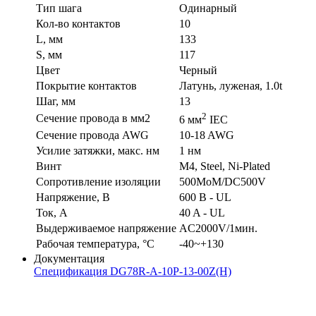
Тип шага
Одинарный
Кол-во контактов
10
L, мм
133
S, мм
117
Цвет
Черный
Покрытие контактов
Латунь, луженая, 1.0t
Шаг, мм
13
2
Сечение провода в мм2
6 мм
IEC
Сечение провода AWG
10-18 AWG
Усилие затяжки, макс. нм
1 нм
Винт
M4, Steel, Ni-Plated
Сопротивление изоляции
500MoM/DC500V
Напряжение, В
600 В - UL
Ток, А
40 A - UL
Выдерживаемое напряжение
AC2000V/1мин.
Рабочая температура, °C
-40~+130
Документация
Спецификация DG78R-A-10P-13-00Z(H)