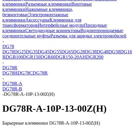
клеммники
Разъемные клеммники
Винтовые
клеммники
Нажимные клеммники,
безвинтовые
Электромонтажные
клеммники
Аксессуары
Клеммники для
трансформаторов
Интерфейсные модули
Проходные
клеммники
Светодиодные коннекторы
Водонепроницаемые
соединительные муфты
Разъемы для зарядки электромобилей
-
DG78
DG78
DG25
DG35
DG45
DG55
DG65
DG28
DG38
DG48
DG58
DG16
B
DGB100
DGR150
DGR60
DGR150-20AH
DGR200
-
DG78R
DG78H
DG78C
DG78R
-
DG78R-A
DG78R-B
-
DG78R-A-10P-13-00Z(H)
DG78R-A-10P-13-00Z(H)
Барьерные клеммники DG78R-A-10P-13-00Z(H)