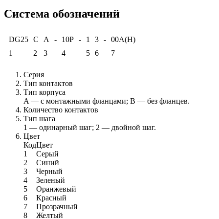
Система обозначений
DG25
C
A
-
10P
-
1
3
-
00A(H)
1
2
3
4
5
6
7
Серия
Тип контактов
Тип корпуса
A — с монтажными фланцами; B — без фланцев.
Количество контактов
Тип шага
1 — одинарный шаг; 2 — двойной шаг.
Цвет
Код
Цвет
1
Серый
2
Синий
3
Черный
4
Зеленый
5
Оранжевый
6
Красный
7
Прозрачный
8
Желтый