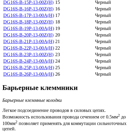
DG16S-B-15P-13-00Z(H)
15
Черный
DG16S-B-16P-13-00Z(H)
16
Черный
DG16S-B-17P-13-00A(H)
17
Черный
DG16S-B-18P-13-00Z(H)
18
Черный
DG16S-B-19P-13-00A(H)
19
Черный
DG16S-B-20P-13-00Z(H)
20
Черный
DG16S-B-21P-13-00A(H)
21
Черный
DG16S-B-22P-13-00A(H)
22
Черный
DG16S-B-23P-13-00Z(H)
23
Черный
DG16S-B-24P-13-00A(H)
24
Черный
DG16S-B-25P-13-00A(H)
25
Черный
DG16S-B-26P-13-00A(H)
26
Черный
Барьерные клеммники
Барьерные клеммные колодки
Легкое подсоединение проводов в силовых цепях.
2
Возможность использования провода сечением от 0.5мм
до
2
100мм
позволяет применять для коммутации сильноточных
цепей.