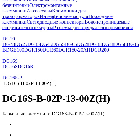
безвинтовые
Электромонтажные
клеммники
Аксессуары
Клеммники для
трансформаторов
Интерфейсные модули
Проходные
клеммники
Светодиодные коннекторы
Водонепроницаемые
соединительные муфты
Разъемы для зарядки электромобилей
-
DG16
DG78
DG25
DG35
DG45
DG55
DG65
DG28
DG38
DG48
DG58
DG16
B
DGB100
DGR150
DGR60
DGR150-20AH
DGR200
-
DG16S
DG16S
DG16R
-
DG16S-B
-
DG16S-B-02P-13-00Z(H)
DG16S-B-02P-13-00Z(H)
Барьерные клеммники DG16S-B-02P-13-00Z(H)