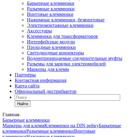
Барьерные клеммники
Разъемные клеммники
Винтовые клеммники
Нажимные клеммники, безвинтовые
Электромонтажные клеммники
Аксессуары
Клеммники для трансформаторов
Интерфейсные модули
Проходные клеммники
Светодиодные коннекторы
Водонепроницаемые соединительные муфты
Разъемы для зарядки электромобилей
Маркеры для клемм
Партнёры
Контактная информация
Карта сайта
Официальный дистрибьютор
Найти
Главная
-
Барьерные клеммники
Маркеры для клемм
Клеммники на DIN рейку
Барьерные
клеммники
Разъемные клеммники
Винтовые
клеммники
Нажимные клеммники,