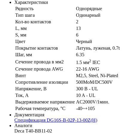
Характеристики
Рядность
Однорядные
Тип шага
Одинарный
Кол-во контактов
2
L, мм
13
S, мм
6
Цвет
Черный
Покрытие контактов
Латунь, луженая, 0.7t
Шаг, мм
6.35
2
Сечение провода в мм2
1.5 мм
IEC
Сечение провода AWG
22-16 AWG
Винт
M2,5, Steel, Ni-Plated
Сопротивление изоляции
500MoM/DC500V
Напряжение, В
300 В - UL
Ток, А
10 A - UL
Выдерживаемое напряжение
AC2000V/1мин.
Рабочая температура, °C
-40~+105
Документация
Спецификация DG16S-B-02P-13-00Z(H)
Аналоги
Deca T40-BB11-02