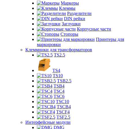
Маркеры
Клеммы
Разделители
DIN рейки
Заглушки
Корпусные части
Стопоры
Принтеры для
маркировки
Клеммники для трансформаторов
TS2.5
TS4
TS10
TSB2.5
TSB4
TSC4
TSC6
TSC10
TSCB4
TSCF4
TSF2.5
Интерфейсные модули
DMG