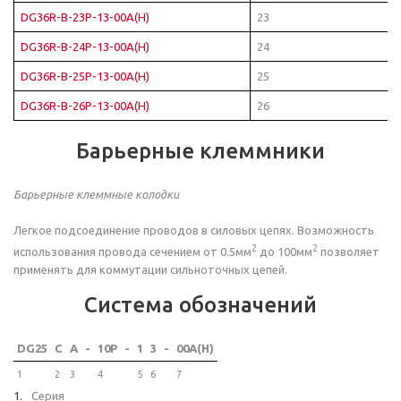
DG36R-B-23P-13-00A(H)
23
DG36R-B-24P-13-00A(H)
24
DG36R-B-25P-13-00A(H)
25
DG36R-B-26P-13-00A(H)
26
Барьерные клеммники
Барьерные клеммные колодки
Легкое подсоединение проводов в силовых цепях. Возможность
2
2
использования провода сечением от 0.5мм
до 100мм
позволяет
применять для коммутации сильноточных цепей.
Система обозначений
DG25
C
A
-
10P
-
1
3
-
00A(H)
1
2
3
4
5
6
7
Серия