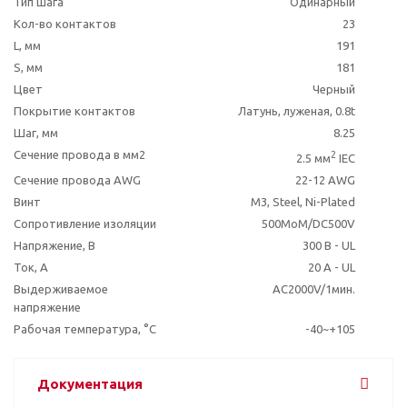
Тип шага
Одинарный
Кол-во контактов
23
L, мм
191
S, мм
181
Цвет
Черный
Покрытие контактов
Латунь, луженая, 0.8t
Шаг, мм
8.25
Сечение провода в мм2
2
2.5 мм
IEC
Сечение провода AWG
22-12 AWG
Винт
M3, Steel, Ni-Plated
Сопротивление изоляции
500MoM/DC500V
Напряжение, В
300 В - UL
Ток, А
20 A - UL
Выдерживаемое
AC2000V/1мин.
напряжение
Рабочая температура, °C
-40~+105
Документация