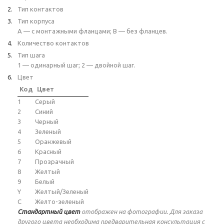
Тип контактов
Тип корпуса
A — с монтажными фланцами; B — без фланцев.
Количество контактов
Тип шага
1 — одинарный шаг; 2 — двойной шаг.
Цвет
Код
Цвет
1
Серый
2
Синий
3
Черный
4
Зеленый
5
Оранжевый
6
Красный
7
Прозрачный
8
Желтый
9
Белый
Y
Желтый/Зеленый
C
Желто-зеленый
Стандартный цвет
отображен на фотографии. Для заказа
другого цвета необходима предварительная консультация с