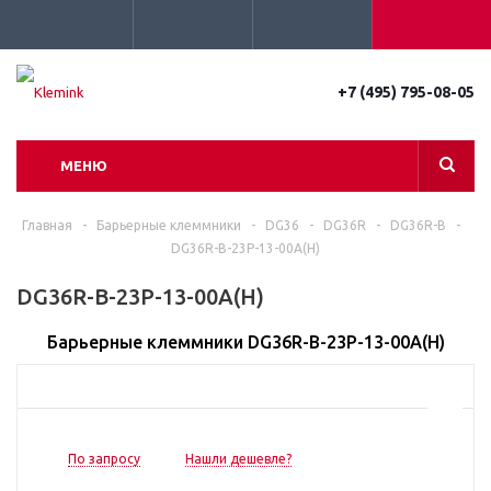
+7 (495) 795-08-05
МЕНЮ
Главная
-
Барьерные клеммники
-
DG36
-
DG36R
-
DG36R-B
-
DG36R-B-23P-13-00A(H)
DG36R-B-23P-13-00A(H)
Барьерные клеммники DG36R-B-23P-13-00A(H)
По запросу
Нашли дешевле?