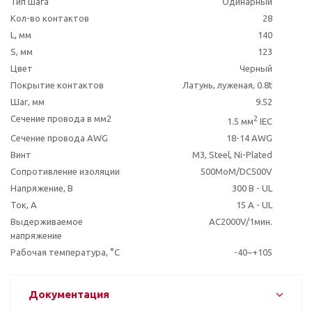
Тип шага
Одинарный
Кол-во контактов
28
L, мм
140
S, мм
123
Цвет
Черный
Покрытие контактов
Латунь, луженая, 0.8t
Шаг, мм
9.52
Сечение провода в мм2
2
1.5 мм
IEC
Сечение провода AWG
18-14 AWG
Винт
M3, Steel, Ni-Plated
Сопротивление изоляции
500MoM/DC500V
Напряжение, В
300 В - UL
Ток, А
15 A - UL
Выдерживаемое
AC2000V/1мин.
напряжение
Рабочая температура, °C
-40~+105
Документация