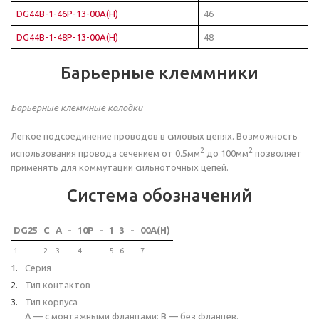
DG44B-1-46P-13-00A(H)
46
DG44B-1-48P-13-00A(H)
48
Барьерные клеммники
Барьерные клеммные колодки
Легкое подсоединение проводов в силовых цепях. Возможность
2
2
использования провода сечением от 0.5мм
до 100мм
позволяет
применять для коммутации сильноточных цепей.
Система обозначений
DG25
C
A
-
10P
-
1
3
-
00A(H)
1
2
3
4
5
6
7
Серия
Тип контактов
Тип корпуса
A — с монтажными фланцами; B — без фланцев.