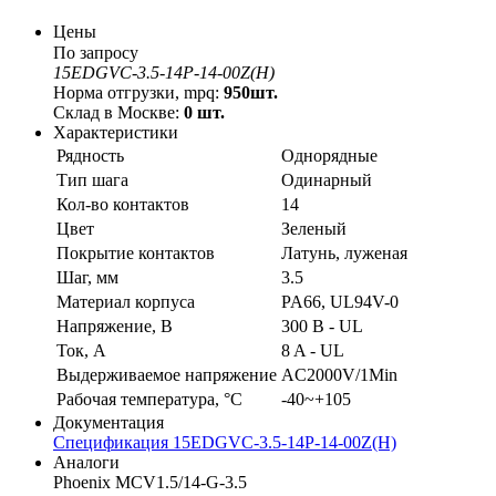
Цены
По запросу
15EDGVC-3.5-14P-14-00Z(H)
Норма отгрузки, mpq:
950шт.
Склад в Москве:
0 шт.
Характеристики
Рядность
Однорядные
Тип шага
Одинарный
Кол-во контактов
14
Цвет
Зеленый
Покрытие контактов
Латунь, луженая
Шаг, мм
3.5
Материал корпуса
PA66, UL94V-0
Напряжение, В
300 В - UL
Ток, А
8 A - UL
Выдерживаемое напряжение
AC2000V/1Min
Рабочая температура, °C
-40~+105
Документация
Спецификация 15EDGVC-3.5-14P-14-00Z(H)
Аналоги
Phoenix MCV1.5/14-G-3.5