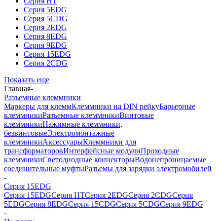
Серия HT
Серия 5EDG
Серия 5CDG
Серия 2EDG
Серия 8EDG
Серия 9EDG
Серия 15EDG
Серия 2CDG
Показать еще
Главная
-
Разъемные клеммники
Маркеры для клемм
Клеммники на DIN рейку
Барьерные
клеммники
Разъемные клеммники
Винтовые
клеммники
Нажимные клеммники,
безвинтовые
Электромонтажные
клеммники
Аксессуары
Клеммники для
трансформаторов
Интерфейсные модули
Проходные
клеммники
Светодиодные коннекторы
Водонепроницаемые
соединительные муфты
Разъемы для зарядки электромобилей
-
Серия 15EDG
Серия 15EDG
Серия HT
Серия 2EDG
Серия 2CDG
Серия
5EDG
Серия 8EDG
Серия 15CDG
Серия 5CDG
Серия 9EDG
-