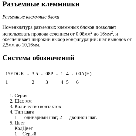
Разъемные клеммники
Разъемные клеммные блоки
Номенклатура разъемных клеммных блоков позволяет
2
2
использовать провода сечением от 0,08мм
до 16мм
, и
обеспечивает широкий выбор конфигураций: шаг выводов от
2,5мм до 10,16мм.
Система обозначений
15EDGK
-
3.5
-
08P
-
1
4
-
00A(H)
1
2
3
4
5
6
Серия
Шаг, мм
Количество контактов
Тип шага
1 — одинарный шаг; 2 — двойной шаг.
Цвет
Код
Цвет
1
Серый