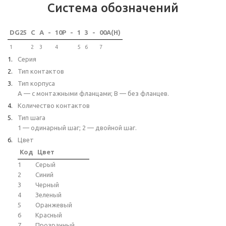
Система обозначений
DG25
C
A
-
10P
-
1
3
-
00A(H)
1
2
3
4
5
6
7
Серия
Тип контактов
Тип корпуса
A — с монтажными фланцами; B — без фланцев.
Количество контактов
Тип шага
1 — одинарный шаг; 2 — двойной шаг.
Цвет
Код
Цвет
1
Серый
2
Синий
3
Черный
4
Зеленый
5
Оранжевый
6
Красный
7
Прозрачный