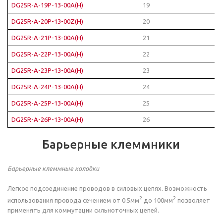
DG25R-A-19P-13-00A(H)
19
DG25R-A-20P-13-00Z(H)
20
DG25R-A-21P-13-00A(H)
21
DG25R-A-22P-13-00A(H)
22
DG25R-A-23P-13-00A(H)
23
DG25R-A-24P-13-00A(H)
24
DG25R-A-25P-13-00A(H)
25
DG25R-A-26P-13-00A(H)
26
Барьерные клеммники
Барьерные клеммные колодки
Легкое подсоединение проводов в силовых цепях. Возможность
2
2
использования провода сечением от 0.5мм
до 100мм
позволяет
применять для коммутации сильноточных цепей.