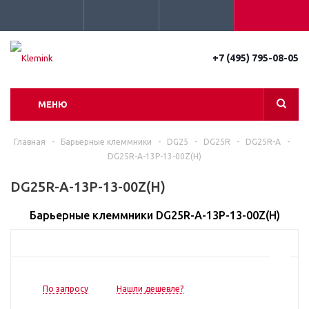
+7 (495) 795-08-05
МЕНЮ
Главная
-
Барьерные клеммники
-
DG25
-
DG25R
-
DG25R-A
-
DG25R-A-13P-13-00Z(H)
DG25R-A-13P-13-00Z(H)
Барьерные клеммники DG25R-A-13P-13-00Z(H)
По запросу
Нашли дешевле?