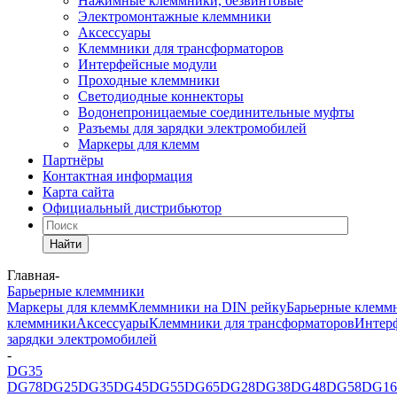
Нажимные клеммники, безвинтовые
Электромонтажные клеммники
Аксессуары
Клеммники для трансформаторов
Интерфейсные модули
Проходные клеммники
Светодиодные коннекторы
Водонепроницаемые соединительные муфты
Разъемы для зарядки электромобилей
Маркеры для клемм
Партнёры
Контактная информация
Карта сайта
Официальный дистрибьютор
Найти
Главная
-
Барьерные клеммники
Маркеры для клемм
Клеммники на DIN рейку
Барьерные клемм
клеммники
Аксессуары
Клеммники для трансформаторов
Интер
зарядки электромобилей
-
DG35
DG78
DG25
DG35
DG45
DG55
DG65
DG28
DG38
DG48
DG58
DG16