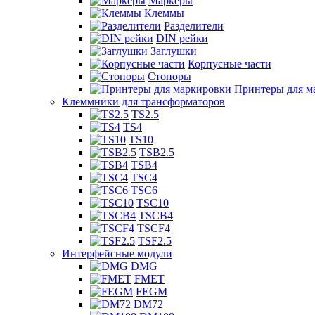
Маркеры
Клеммы
Разделители
DIN рейки
Заглушки
Корпусные части
Стопоры
Принтеры для м
Клеммники для трансформаторов
TS2.5
TS4
TS10
TSB2.5
TSB4
TSC4
TSC6
TSC10
TSCB4
TSCF4
TSF2.5
Интерфейсные модули
DMG
FMET
FEGM
DM72