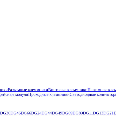
ники
Разъемные клеммники
Винтовые клеммники
Нажимные клем
фейсные модули
Проходные клеммники
Светодиодные коннектор
DG36
DG46
DG66
DG24
DG44
DG49
DG69
DG89
DG11
DG13
DG21