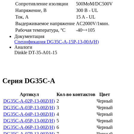
Сопротивление изоляции
500MoM/DC500V
Напряжение, В
300 В - UL
Ток, А
15 A - UL
Выдерживаемое напряжение
AC2000V/1мин.
Рабочая температура, °C
-40~+105
Документация
Спецификация DG35C-A-15P-13-00A(H)
Аналоги
Dinkle DT-35-A01-15
Серия DG35C-A
Артикул
Кол-во контактов
Цвет
DG35C-A-02P-13-00Z(H)
2
Черный
DG35C-A-03P-13-00Z(H)
3
Черный
DG35C-A-04P-13-00Z(H)
4
Черный
DG35C-A-05P-13-00Z(H)
5
Черный
DG35C-A-06P-13-00Z(H)
6
Черный
DG35C-A-07P-13-00Z(H)
7
Черный