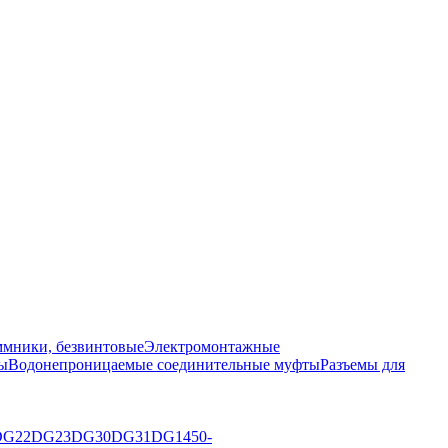
мники, безвинтовые
Электромонтажные
ы
Водонепроницаемые соединительные муфты
Разъемы для
DG22
DG23
DG30
DG31
DG1450-