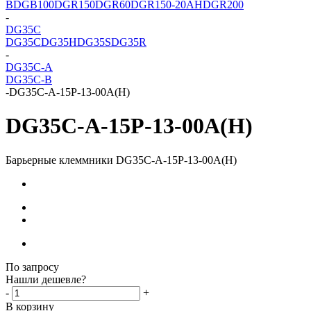
B
DGB100
DGR150
DGR60
DGR150-20AH
DGR200
-
DG35C
DG35C
DG35H
DG35S
DG35R
-
DG35C-A
DG35C-B
-
DG35C-A-15P-13-00A(H)
DG35C-A-15P-13-00A(H)
Барьерные клеммники DG35C-A-15P-13-00A(H)
По запросу
Нашли дешевле?
-
+
В корзину