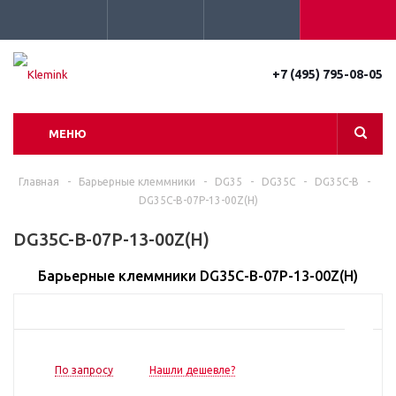
+7 (495) 795-08-05
МЕНЮ
Главная
-
Барьерные клеммники
-
DG35
-
DG35C
-
DG35C-B
-
DG35C-B-07P-13-00Z(H)
DG35C-B-07P-13-00Z(H)
Барьерные клеммники DG35C-B-07P-13-00Z(H)
По запросу
Нашли дешевле?