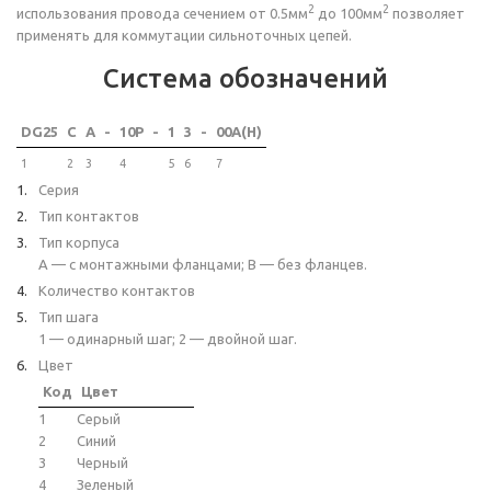
2
2
использования провода сечением от 0.5мм
до 100мм
позволяет
применять для коммутации сильноточных цепей.
Система обозначений
DG25
C
A
-
10P
-
1
3
-
00A(H)
1
2
3
4
5
6
7
Серия
Тип контактов
Тип корпуса
A — с монтажными фланцами; B — без фланцев.
Количество контактов
Тип шага
1 — одинарный шаг; 2 — двойной шаг.
Цвет
Код
Цвет
1
Серый
2
Синий
3
Черный
4
Зеленый