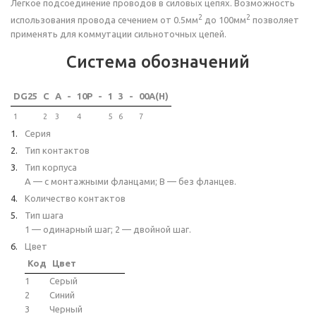
Легкое подсоединение проводов в силовых цепях. Возможность
2
2
использования провода сечением от 0.5мм
до 100мм
позволяет
применять для коммутации сильноточных цепей.
Система обозначений
DG25
C
A
-
10P
-
1
3
-
00A(H)
1
2
3
4
5
6
7
Серия
Тип контактов
Тип корпуса
A — с монтажными фланцами; B — без фланцев.
Количество контактов
Тип шага
1 — одинарный шаг; 2 — двойной шаг.
Цвет
Код
Цвет
1
Серый
2
Синий
3
Черный