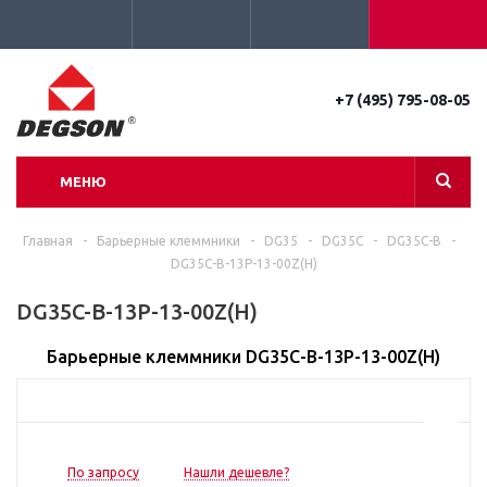
+7 (495) 795-08-05
МЕНЮ
Главная
-
Барьерные клеммники
-
DG35
-
DG35C
-
DG35C-B
-
DG35C-B-13P-13-00Z(H)
DG35C-B-13P-13-00Z(H)
Барьерные клеммники DG35C-B-13P-13-00Z(H)
По запросу
Нашли дешевле?