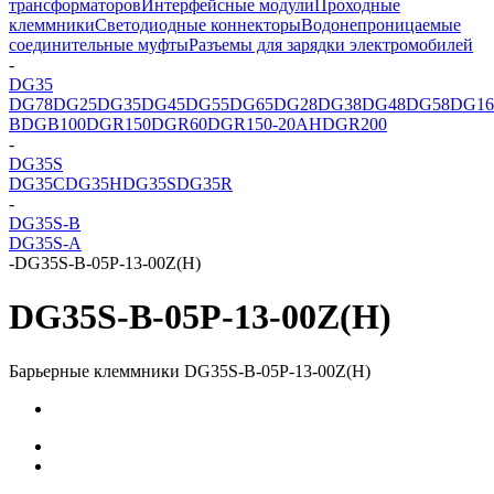
трансформаторов
Интерфейсные модули
Проходные
клеммники
Светодиодные коннекторы
Водонепроницаемые
соединительные муфты
Разъемы для зарядки электромобилей
-
DG35
DG78
DG25
DG35
DG45
DG55
DG65
DG28
DG38
DG48
DG58
DG16
B
DGB100
DGR150
DGR60
DGR150-20AH
DGR200
-
DG35S
DG35C
DG35H
DG35S
DG35R
-
DG35S-B
DG35S-A
-
DG35S-B-05P-13-00Z(H)
DG35S-B-05P-13-00Z(H)
Барьерные клеммники DG35S-B-05P-13-00Z(H)