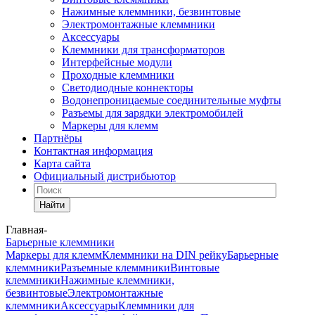
Нажимные клеммники, безвинтовые
Электромонтажные клеммники
Аксессуары
Клеммники для трансформаторов
Интерфейсные модули
Проходные клеммники
Светодиодные коннекторы
Водонепроницаемые соединительные муфты
Разъемы для зарядки электромобилей
Маркеры для клемм
Партнёры
Контактная информация
Карта сайта
Официальный дистрибьютор
Найти
Главная
-
Барьерные клеммники
Маркеры для клемм
Клеммники на DIN рейку
Барьерные
клеммники
Разъемные клеммники
Винтовые
клеммники
Нажимные клеммники,
безвинтовые
Электромонтажные
клеммники
Аксессуары
Клеммники для