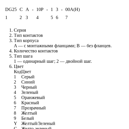
DG25
C
A
-
10P
-
1
3
-
00A(H)
1
2
3
4
5
6
7
Серия
Тип контактов
Тип корпуса
A — с монтажными фланцами; B — без фланцев.
Количество контактов
Тип шага
1 — одинарный шаг; 2 — двойной шаг.
Цвет
Код
Цвет
1
Серый
2
Синий
3
Черный
4
Зеленый
5
Оранжевый
6
Красный
7
Прозрачный
8
Желтый
9
Белый
Y
Желтый/Зеленый
C
Желто-зеленый