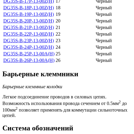
DG35S-B-17P-13-00Z(H)
17
Черный
DG35S-B-18P-13-00Z(H)
18
Черный
DG35S-B-19P-13-00Z(H)
19
Черный
DG35S-B-20P-13-00Z(H)
20
Черный
DG35S-B-21P-13-00Z(H)
21
Черный
DG35S-B-22P-13-00Z(H)
22
Черный
DG35S-B-23P-13-00Z(H)
23
Черный
DG35S-B-24P-13-00Z(H)
24
Черный
DG35S-B-25P-13-00A(H)
25
Черный
DG35S-B-26P-13-00A(H)
26
Черный
Барьерные клеммники
Барьерные клеммные колодки
Легкое подсоединение проводов в силовых цепях.
2
Возможность использования провода сечением от 0.5мм
до
2
100мм
позволяет применять для коммутации сильноточных
цепей.
Система обозначений