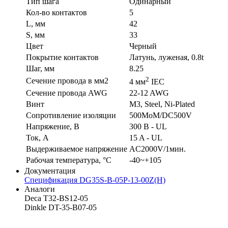
Тип шага
Одинарный
Кол-во контактов
5
L, мм
42
S, мм
33
Цвет
Черный
Покрытие контактов
Латунь, луженая, 0.8t
Шаг, мм
8.25
2
Сечение провода в мм2
4 мм
IEC
Сечение провода AWG
22-12 AWG
Винт
M3, Steel, Ni-Plated
Сопротивление изоляции
500MoM/DC500V
Напряжение, В
300 В - UL
Ток, А
15 A - UL
Выдерживаемое напряжение
AC2000V/1мин.
Рабочая температура, °C
-40~+105
Документация
Спецификация DG35S-B-05P-13-00Z(H)
Аналоги
Deca T32-BS12-05
Dinkle DT-35-B07-05