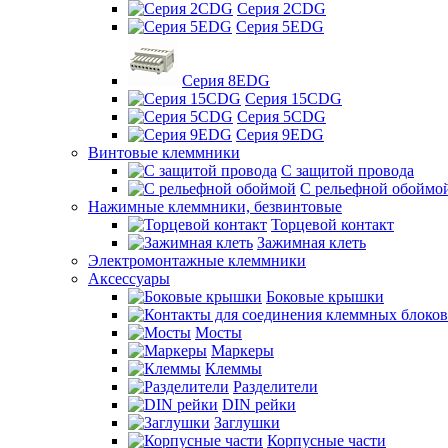
Серия 2CDG
Серия 5EDG
Серия 8EDG
Серия 15CDG
Серия 5CDG
Серия 9EDG
Винтовые клеммники
С защитой провода
C рельефной обоймо
Нажимные клеммники, безвинтовые
Торцевой контакт
Зажимная клеть
Электромонтажные клеммники
Аксессуары
Боковые крышки
Мосты
Маркеры
Клеммы
Разделители
DIN рейки
Заглушки
Корпусные части