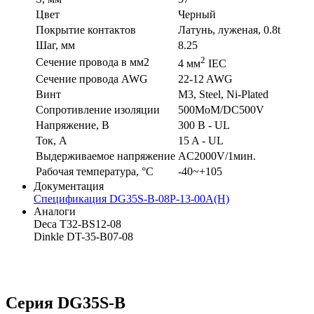
Цвет
Черный
Покрытие контактов
Латунь, луженая, 0.8t
Шаг, мм
8.25
2
Сечение провода в мм2
4 мм
IEC
Сечение провода AWG
22-12 AWG
Винт
M3, Steel, Ni-Plated
Сопротивление изоляции
500MoM/DC500V
Напряжение, В
300 В - UL
Ток, А
15 A - UL
Выдерживаемое напряжение
AC2000V/1мин.
Рабочая температура, °C
-40~+105
Документация
Спецификация DG35S-B-08P-13-00A(H)
Аналоги
Deca T32-BS12-08
Dinkle DT-35-B07-08
Серия DG35S-B