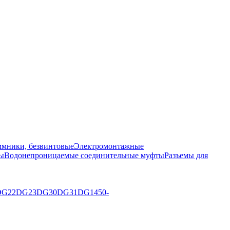
мники, безвинтовые
Электромонтажные
ы
Водонепроницаемые соединительные муфты
Разъемы для
DG22
DG23
DG30
DG31
DG1450-