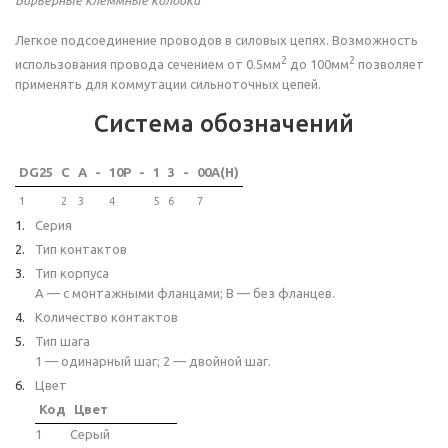
Легкое подсоединение проводов в силовых цепях. Возможность
2
2
использования провода сечением от 0.5мм
до 100мм
позволяет
применять для коммутации сильноточных цепей.
Система обозначений
DG25
C
A
-
10P
-
1
3
-
00A(H)
1
2
3
4
5
6
7
Серия
Тип контактов
Тип корпуса
A — с монтажными фланцами; B — без фланцев.
Количество контактов
Тип шага
1 — одинарный шаг; 2 — двойной шаг.
Цвет
Код
Цвет
1
Серый