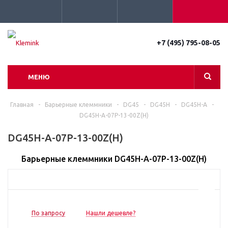
+7 (495) 795-08-05
МЕНЮ
Главная
-
Барьерные клеммники
-
DG45
-
DG45H
-
DG45H-A
-
DG45H-A-07P-13-00Z(H)
DG45H-A-07P-13-00Z(H)
Барьерные клеммники DG45H-A-07P-13-00Z(H)
По запросу
Нашли дешевле?