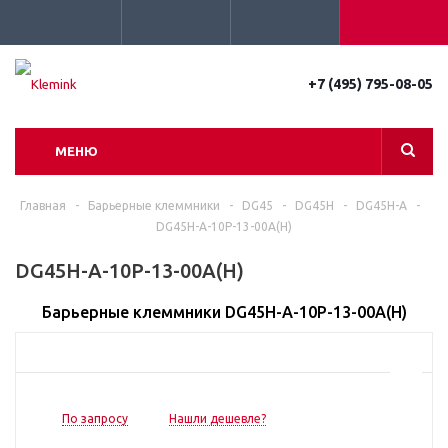
+7 (495) 795-08-05
МЕНЮ
Главная
-
Барьерные клеммники
-
DG45
-
DG45H
-
DG45H-A
-
DG45H-A-10P-13-00A(H)
DG45H-A-10P-13-00A(H)
Барьерные клеммники DG45H-A-10P-13-00A(H)
По запросу
Нашли дешевле?