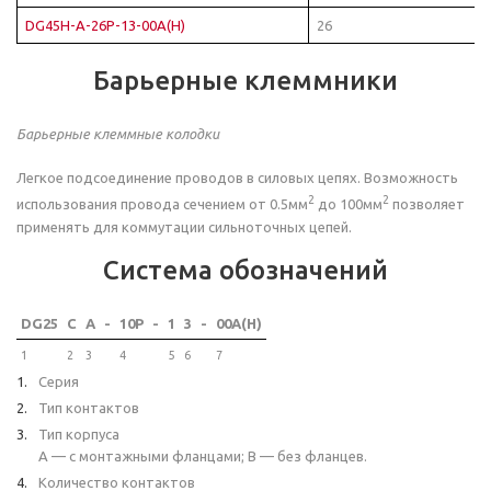
DG45H-A-26P-13-00A(H)
26
Барьерные клеммники
Барьерные клеммные колодки
Легкое подсоединение проводов в силовых цепях. Возможность
2
2
использования провода сечением от 0.5мм
до 100мм
позволяет
применять для коммутации сильноточных цепей.
Система обозначений
DG25
C
A
-
10P
-
1
3
-
00A(H)
1
2
3
4
5
6
7
Серия
Тип контактов
Тип корпуса
A — с монтажными фланцами; B — без фланцев.
Количество контактов