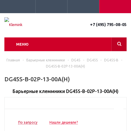
+7 (495) 795-08-05
МЕНЮ
Главная
-
Барьерные клеммники
-
DG45
-
DG45S
-
DG45S-B
-
DG45S-B-02P-13-00A(H)
DG45S-B-02P-13-00A(H)
Барьерные клеммники DG45S-B-02P-13-00A(H)
По запросу
Нашли дешевле?