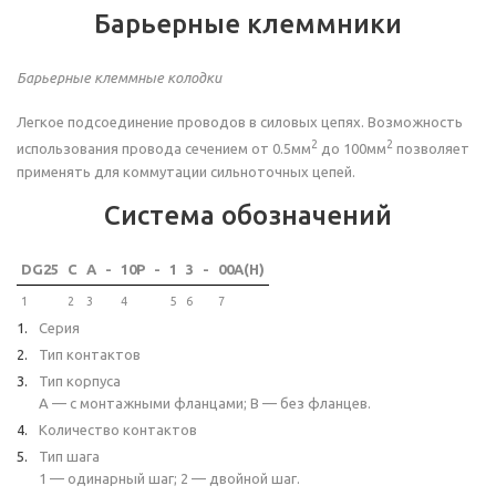
Барьерные клеммники
Барьерные клеммные колодки
Легкое подсоединение проводов в силовых цепях. Возможность
2
2
использования провода сечением от 0.5мм
до 100мм
позволяет
применять для коммутации сильноточных цепей.
Система обозначений
DG25
C
A
-
10P
-
1
3
-
00A(H)
1
2
3
4
5
6
7
Серия
Тип контактов
Тип корпуса
A — с монтажными фланцами; B — без фланцев.
Количество контактов
Тип шага
1 — одинарный шаг; 2 — двойной шаг.