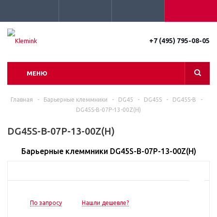
+7 (495) 795-08-05
МЕНЮ
Главная
-
Барьерные клеммники
-
DG45
-
DG45S
-
DG45S-B
-
DG45S-B-07P-13-00Z(H)
DG45S-B-07P-13-00Z(H)
Барьерные клеммники DG45S-B-07P-13-00Z(H)
По запросу
Нашли дешевле?