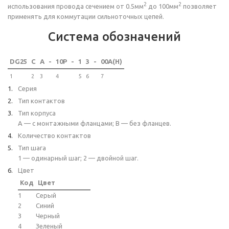
2
2
использования провода сечением от 0.5мм
до 100мм
позволяет
применять для коммутации сильноточных цепей.
Система обозначений
DG25
C
A
-
10P
-
1
3
-
00A(H)
1
2
3
4
5
6
7
Серия
Тип контактов
Тип корпуса
A — с монтажными фланцами; B — без фланцев.
Количество контактов
Тип шага
1 — одинарный шаг; 2 — двойной шаг.
Цвет
Код
Цвет
1
Серый
2
Синий
3
Черный
4
Зеленый