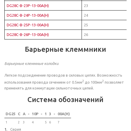
DG28C-B-23P-13-00A(H)
23
DG28C-B-24P-13-00A(H)
24
DG28C-B-25P-13-00A(H)
25
DG28C-B-26P-13-00A(H)
26
Барьерные клеммники
Барьерные клеммные колодки
Легкое подсоединение проводов в силовых цепях. Возможность
2
2
использования провода сечением от 0.5мм
до 100мм
позволяет
применять для коммутации сильноточных цепей.
Система обозначений
DG25
C
A
-
10P
-
1
3
-
00A(H)
1
2
3
4
5
6
7
Серия