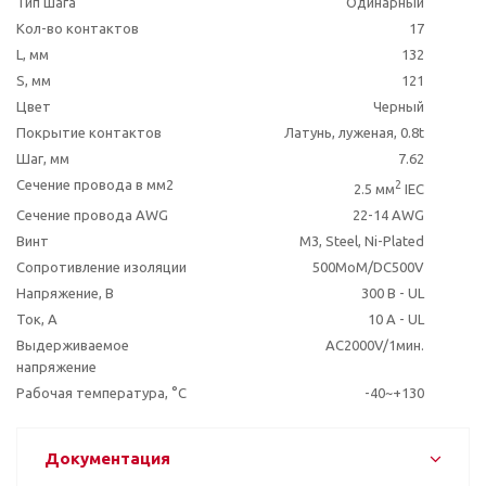
Тип шага
Одинарный
Кол-во контактов
17
L, мм
132
S, мм
121
Цвет
Черный
Покрытие контактов
Латунь, луженая, 0.8t
Шаг, мм
7.62
Сечение провода в мм2
2
2.5 мм
IEC
Сечение провода AWG
22-14 AWG
Винт
M3, Steel, Ni-Plated
Сопротивление изоляции
500MoM/DC500V
Напряжение, В
300 В - UL
Ток, А
10 A - UL
Выдерживаемое
AC2000V/1мин.
напряжение
Рабочая температура, °C
-40~+130
Документация