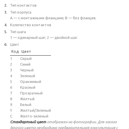
Тип контактов
Тип корпуса
A — с монтажными фланцами; B — без фланцев.
Количество контактов
Тип шага
1 — одинарный шаг; 2 — двойной шаг.
Цвет
Код
Цвет
1
Серый
2
Синий
3
Черный
4
Зеленый
5
Оранжевый
6
Красный
7
Прозрачный
8
Желтый
9
Белый
Y
Желтый/Зеленый
C
Желто-зеленый
Стандартный цвет
отображен на фотографии. Для заказа
другого цвета необходима предварительная консультация с