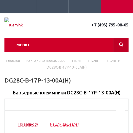
+7 (495) 795-08-05
МЕНЮ
Главная
-
Барьерные клеммники
-
DG28
-
DG28C
-
DG28C-B
-
DG28C-B-17P-13-00A(H)
DG28C-B-17P-13-00A(H)
Барьерные клеммники DG28C-B-17P-13-00A(H)
По запросу
Нашли дешевле?