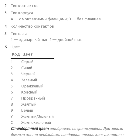
Тип контактов
Тип корпуса
A — с монтажными фланцами; B — без фланцев.
Количество контактов
Тип шага
1 — одинарный шаг; 2 — двойной шаг.
Цвет
Код
Цвет
1
Серый
2
Синий
3
Черный
4
Зеленый
5
Оранжевый
6
Красный
7
Прозрачный
8
Желтый
9
Белый
Y
Желтый/Зеленый
C
Желто-зеленый
Стандартный цвет
отображен на фотографии. Для заказа
другого цвета необходима предварительная консультация с