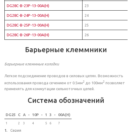
DG28C-B-23P-13-00A(H)
23
DG28C-B-24P-13-00A(H)
24
DG28C-B-25P-13-00A(H)
25
DG28C-B-26P-13-00A(H)
26
Барьерные клеммники
Барьерные клеммные колодки
Легкое подсоединение проводов в силовых цепях. Возможность
2
2
использования провода сечением от 0.5мм
до 100мм
позволяет
применять для коммутации сильноточных цепей.
Система обозначений
DG25
C
A
-
10P
-
1
3
-
00A(H)
1
2
3
4
5
6
7
Серия