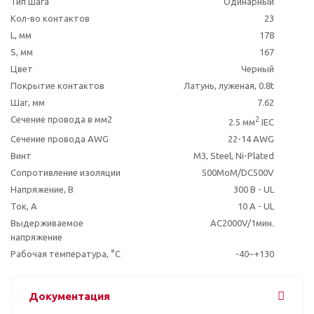
Тип шага
Одинарный
Кол-во контактов
23
L, мм
178
S, мм
167
Цвет
Черный
Покрытие контактов
Латунь, луженая, 0.8t
Шаг, мм
7.62
Сечение провода в мм2
2
2.5 мм
IEC
Сечение провода AWG
22-14 AWG
Винт
M3, Steel, Ni-Plated
Сопротивление изоляции
500MoM/DC500V
Напряжение, В
300 В - UL
Ток, А
10 A - UL
Выдерживаемое
AC2000V/1мин.
напряжение
Рабочая температура, °C
-40~+130
Документация