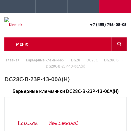
+7 (495) 795-08-05
МЕНЮ
Главная
-
Барьерные клеммники
-
DG28
-
DG28C
-
DG28C-B
-
DG28C-B-23P-13-00A(H)
DG28C-B-23P-13-00A(H)
Барьерные клеммники DG28C-B-23P-13-00A(H)
По запросу
Нашли дешевле?