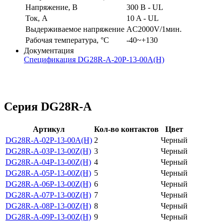
Напряжение, В
300 В - UL
Ток, А
10 A - UL
Выдерживаемое напряжение
AC2000V/1мин.
Рабочая температура, °C
-40~+130
Документация
Спецификация DG28R-A-20P-13-00A(H)
Серия DG28R-A
Артикул
Кол-во контактов
Цвет
DG28R-A-02P-13-00A(H)
2
Черный
DG28R-A-03P-13-00Z(H)
3
Черный
DG28R-A-04P-13-00Z(H)
4
Черный
DG28R-A-05P-13-00Z(H)
5
Черный
DG28R-A-06P-13-00Z(H)
6
Черный
DG28R-A-07P-13-00Z(H)
7
Черный
DG28R-A-08P-13-00Z(H)
8
Черный
DG28R-A-09P-13-00Z(H)
9
Черный