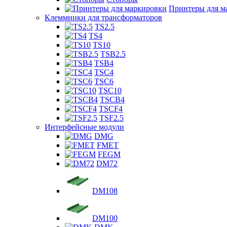
Принтеры для м
Клеммники для трансформаторов
TS2.5
TS4
TS10
TSB2.5
TSB4
TSC4
TSC6
TSC10
TSCB4
TSCF4
TSF2.5
Интерфейсные модули
DMG
FMET
FEGM
DM72
DM108
DM100