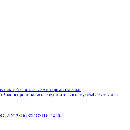
мники, безвинтовые
Электромонтажные
ы
Водонепроницаемые соединительные муфты
Разъемы для
DG22
DG23
DG30
DG31
DG1450-