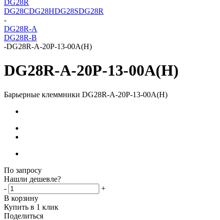
DG28R
DG28C
DG28H
DG28S
DG28R
-
DG28R-A
DG28R-B
-
DG28R-A-20P-13-00A(H)
DG28R-A-20P-13-00A(H)
Барьерные клеммники DG28R-A-20P-13-00A(H)
По запросу
Нашли дешевле?
-
+
В корзину
Купить в 1 клик
Поделиться