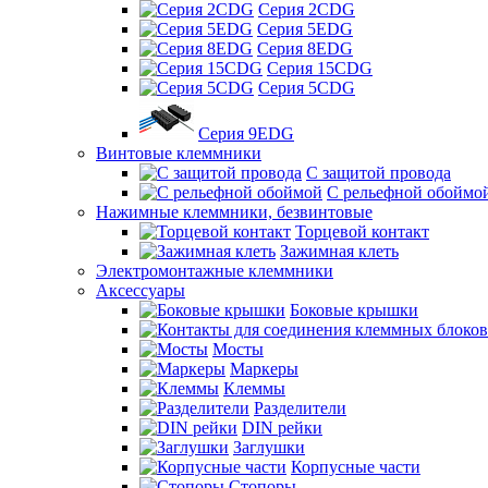
Серия 2CDG
Серия 5EDG
Серия 8EDG
Серия 15CDG
Серия 5CDG
Серия 9EDG
Винтовые клеммники
С защитой провода
C рельефной обоймо
Нажимные клеммники, безвинтовые
Торцевой контакт
Зажимная клеть
Электромонтажные клеммники
Аксессуары
Боковые крышки
Мосты
Маркеры
Клеммы
Разделители
DIN рейки
Заглушки
Корпусные части
Стопоры