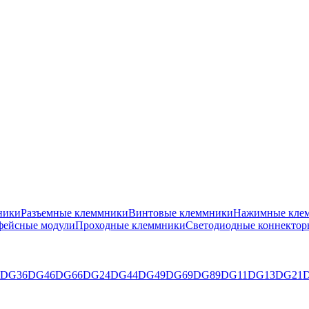
ники
Разъемные клеммники
Винтовые клеммники
Нажимные клем
фейсные модули
Проходные клеммники
Светодиодные коннектор
DG36
DG46
DG66
DG24
DG44
DG49
DG69
DG89
DG11
DG13
DG21