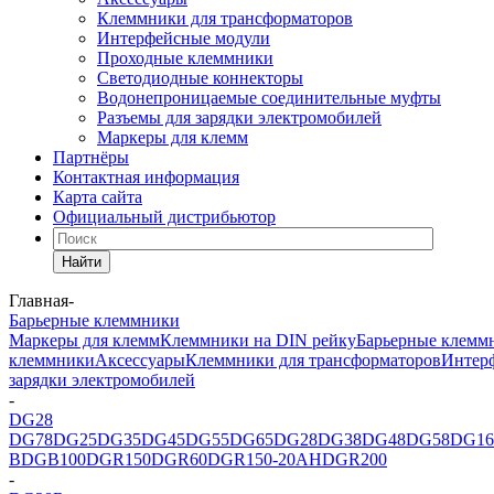
Клеммники для трансформаторов
Интерфейсные модули
Проходные клеммники
Светодиодные коннекторы
Водонепроницаемые соединительные муфты
Разъемы для зарядки электромобилей
Маркеры для клемм
Партнёры
Контактная информация
Карта сайта
Официальный дистрибьютор
Найти
Главная
-
Барьерные клеммники
Маркеры для клемм
Клеммники на DIN рейку
Барьерные клемм
клеммники
Аксессуары
Клеммники для трансформаторов
Интер
зарядки электромобилей
-
DG28
DG78
DG25
DG35
DG45
DG55
DG65
DG28
DG38
DG48
DG58
DG16
B
DGB100
DGR150
DGR60
DGR150-20AH
DGR200
-