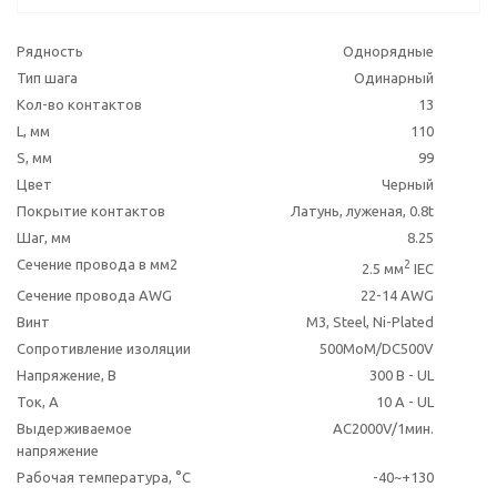
Рядность
Однорядные
Тип шага
Одинарный
Кол-во контактов
13
L, мм
110
S, мм
99
Цвет
Черный
Покрытие контактов
Латунь, луженая, 0.8t
Шаг, мм
8.25
Сечение провода в мм2
2
2.5 мм
IEC
Сечение провода AWG
22-14 AWG
Винт
M3, Steel, Ni-Plated
Сопротивление изоляции
500MoM/DC500V
Напряжение, В
300 В - UL
Ток, А
10 A - UL
Выдерживаемое
AC2000V/1мин.
напряжение
Рабочая температура, °C
-40~+130