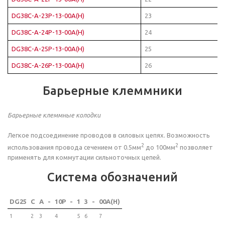
DG38C-A-23P-13-00A(H)
23
DG38C-A-24P-13-00A(H)
24
DG38C-A-25P-13-00A(H)
25
DG38C-A-26P-13-00A(H)
26
Барьерные клеммники
Барьерные клеммные колодки
Легкое подсоединение проводов в силовых цепях. Возможность
2
2
использования провода сечением от 0.5мм
до 100мм
позволяет
применять для коммутации сильноточных цепей.
Система обозначений
DG25
C
A
-
10P
-
1
3
-
00A(H)
1
2
3
4
5
6
7