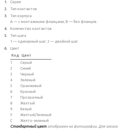
Серия
Тип контактов
Тип корпуса
A — с монтажными фланцами; B — без фланцев.
Количество контактов
Тип шага
1 — одинарный шаг; 2 — двойной шаг.
Цвет
Код
Цвет
1
Серый
2
Синий
3
Черный
4
Зеленый
5
Оранжевый
6
Красный
7
Прозрачный
8
Желтый
9
Белый
Y
Желтый/Зеленый
C
Желто-зеленый
Стандартный цвет
отображен на фотографии. Для заказа