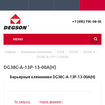
+7 (495) 795-08-05
МЕНЮ
Главная
-
Барьерные клеммники
-
DG38
-
DG38C
-
DG38C-A
-
DG38C-A-13P-13-00A(H)
DG38C-A-13P-13-00A(H)
Барьерные клеммники DG38C-A-13P-13-00A(H)
По запросу
Нашли дешевле?