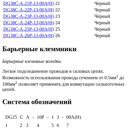
DG38C-A-21P-13-00A(H)
21
Черный
DG38C-A-22P-13-00A(H)
22
Черный
DG38C-A-23P-13-00A(H)
23
Черный
DG38C-A-24P-13-00A(H)
24
Черный
DG38C-A-25P-13-00A(H)
25
Черный
DG38C-A-26P-13-00A(H)
26
Черный
Барьерные клеммники
Барьерные клеммные колодки
Легкое подсоединение проводов в силовых цепях.
2
Возможность использования провода сечением от 0.5мм
до
2
100мм
позволяет применять для коммутации сильноточных
цепей.
Система обозначений
DG25
C
A
-
10P
-
1
3
-
00A(H)
1
2
3
4
5
6
7