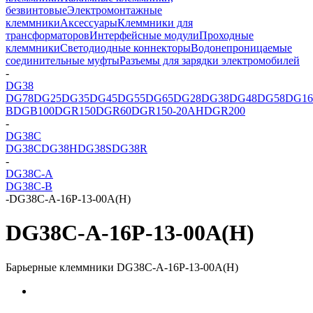
безвинтовые
Электромонтажные
клеммники
Аксессуары
Клеммники для
трансформаторов
Интерфейсные модули
Проходные
клеммники
Светодиодные коннекторы
Водонепроницаемые
соединительные муфты
Разъемы для зарядки электромобилей
-
DG38
DG78
DG25
DG35
DG45
DG55
DG65
DG28
DG38
DG48
DG58
DG16
B
DGB100
DGR150
DGR60
DGR150-20AH
DGR200
-
DG38C
DG38C
DG38H
DG38S
DG38R
-
DG38C-A
DG38C-B
-
DG38C-A-16P-13-00A(H)
DG38C-A-16P-13-00A(H)
Барьерные клеммники DG38C-A-16P-13-00A(H)