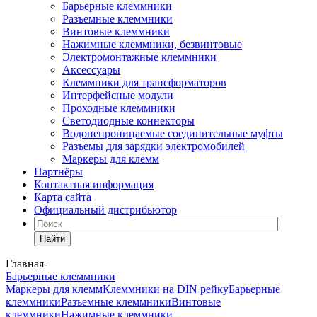
Барьерные клеммники
Разъемные клеммники
Винтовые клеммники
Нажимные клеммники, безвинтовые
Электромонтажные клеммники
Аксессуары
Клеммники для трансформаторов
Интерфейсные модули
Проходные клеммники
Светодиодные коннекторы
Водонепроницаемые соединительные муфты
Разъемы для зарядки электромобилей
Маркеры для клемм
Партнёры
Контактная информация
Карта сайта
Официальный дистрибьютор
Найти
Главная
-
Барьерные клеммники
Маркеры для клемм
Клеммники на DIN рейку
Барьерные
клеммники
Разъемные клеммники
Винтовые
клеммники
Нажимные клеммники,