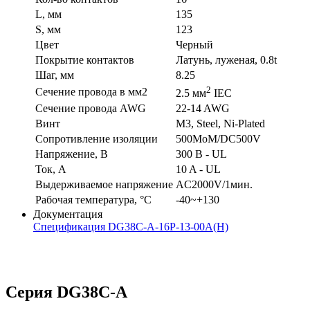
L, мм
135
S, мм
123
Цвет
Черный
Покрытие контактов
Латунь, луженая, 0.8t
Шаг, мм
8.25
2
Сечение провода в мм2
2.5 мм
IEC
Сечение провода AWG
22-14 AWG
Винт
M3, Steel, Ni-Plated
Сопротивление изоляции
500MoM/DC500V
Напряжение, В
300 В - UL
Ток, А
10 A - UL
Выдерживаемое напряжение
AC2000V/1мин.
Рабочая температура, °C
-40~+130
Документация
Спецификация DG38C-A-16P-13-00A(H)
Серия DG38C-A