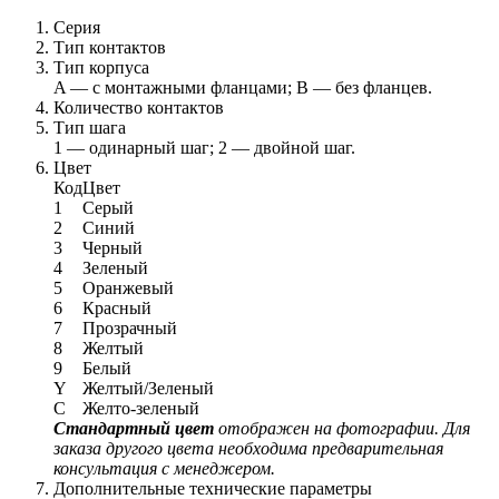
Серия
Тип контактов
Тип корпуса
A — с монтажными фланцами; B — без фланцев.
Количество контактов
Тип шага
1 — одинарный шаг; 2 — двойной шаг.
Цвет
Код
Цвет
1
Серый
2
Синий
3
Черный
4
Зеленый
5
Оранжевый
6
Красный
7
Прозрачный
8
Желтый
9
Белый
Y
Желтый/Зеленый
C
Желто-зеленый
Стандартный цвет
отображен на фотографии. Для
заказа другого цвета необходима предварительная
консультация с менеджером.
Дополнительные технические параметры