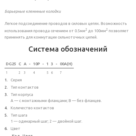
Барьерные клеммные колодки
Легкое подсоединение проводов в силовых цепях. Возможность
2
2
использования провода сечением от 0.5мм
до 100мм
позволяет
применять для коммутации сильноточных цепей.
Система обозначений
DG25
C
A
-
10P
-
1
3
-
00A(H)
1
2
3
4
5
6
7
Серия
Тип контактов
Тип корпуса
A — с монтажными фланцами; B — без фланцев.
Количество контактов
Тип шага
1 — одинарный шаг; 2 — двойной шаг.
Цвет
Код
Цвет