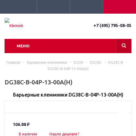
+7 (495) 795-08-05
МЕНЮ
Главная
-
Барьерные клеммники
-
DG38
-
DG38C
-
DG38C-B
-
DG38C-B-04P-13-00A(H)
DG38C-B-04P-13-00A(H)
Барьерные клеммники DG38C-B-04P-13-00A(H)
106.88
₽
В наличии
Нашли дешевле?