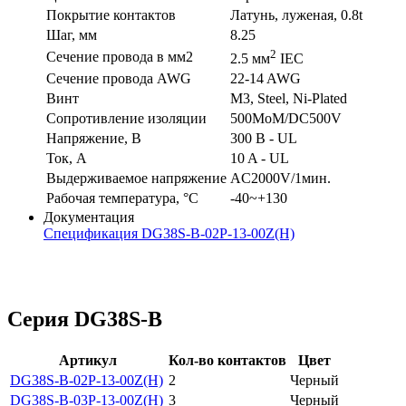
Покрытие контактов
Латунь, луженая, 0.8t
Шаг, мм
8.25
2
Сечение провода в мм2
2.5 мм
IEC
Сечение провода AWG
22-14 AWG
Винт
M3, Steel, Ni-Plated
Сопротивление изоляции
500MoM/DC500V
Напряжение, В
300 В - UL
Ток, А
10 A - UL
Выдерживаемое напряжение
AC2000V/1мин.
Рабочая температура, °C
-40~+130
Документация
Спецификация DG38S-B-02P-13-00Z(H)
Серия DG38S-B
Артикул
Кол-во контактов
Цвет
DG38S-B-02P-13-00Z(H)
2
Черный
DG38S-B-03P-13-00Z(H)
3
Черный