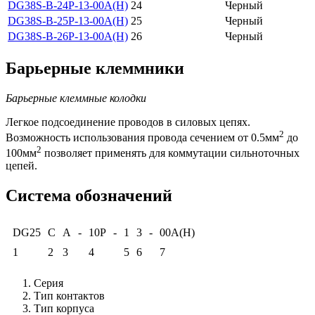
DG38S-B-24P-13-00A(H)
24
Черный
DG38S-B-25P-13-00A(H)
25
Черный
DG38S-B-26P-13-00A(H)
26
Черный
Барьерные клеммники
Барьерные клеммные колодки
Легкое подсоединение проводов в силовых цепях.
2
Возможность использования провода сечением от 0.5мм
до
2
100мм
позволяет применять для коммутации сильноточных
цепей.
Система обозначений
DG25
C
A
-
10P
-
1
3
-
00A(H)
1
2
3
4
5
6
7
Серия
Тип контактов
Тип корпуса