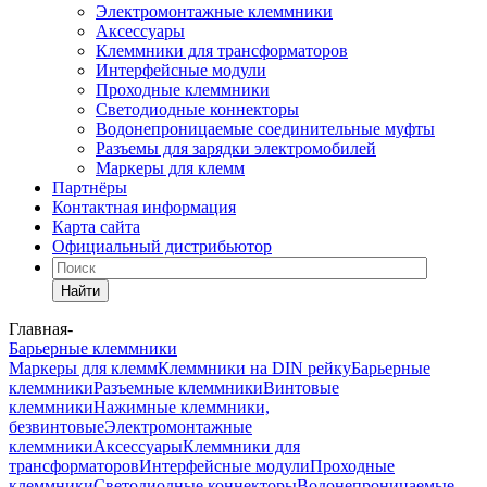
Электромонтажные клеммники
Аксессуары
Клеммники для трансформаторов
Интерфейсные модули
Проходные клеммники
Светодиодные коннекторы
Водонепроницаемые соединительные муфты
Разъемы для зарядки электромобилей
Маркеры для клемм
Партнёры
Контактная информация
Карта сайта
Официальный дистрибьютор
Найти
Главная
-
Барьерные клеммники
Маркеры для клемм
Клеммники на DIN рейку
Барьерные
клеммники
Разъемные клеммники
Винтовые
клеммники
Нажимные клеммники,
безвинтовые
Электромонтажные
клеммники
Аксессуары
Клеммники для
трансформаторов
Интерфейсные модули
Проходные
клеммники
Светодиодные коннекторы
Водонепроницаемые