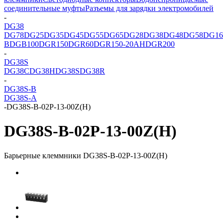
соединительные муфты
Разъемы для зарядки электромобилей
-
DG38
DG78
DG25
DG35
DG45
DG55
DG65
DG28
DG38
DG48
DG58
DG16
B
DGB100
DGR150
DGR60
DGR150-20AH
DGR200
-
DG38S
DG38C
DG38H
DG38S
DG38R
-
DG38S-B
DG38S-A
-
DG38S-B-02P-13-00Z(H)
DG38S-B-02P-13-00Z(H)
Барьерные клеммники DG38S-B-02P-13-00Z(H)