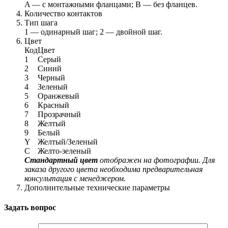
A — с монтажными фланцами; B — без фланцев.
Количество контактов
Тип шага
1 — одинарный шаг; 2 — двойной шаг.
Цвет
Код
Цвет
1
Серый
2
Синий
3
Черный
4
Зеленый
5
Оранжевый
6
Красный
7
Прозрачный
8
Желтый
9
Белый
Y
Желтый/Зеленый
C
Желто-зеленый
Стандартный цвет
отображен на фотографии. Для
заказа другого цвета необходима предварительная
консультация с менеджером.
Дополнительные технические параметры
Задать вопрос