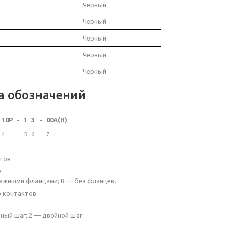
Черный
Черный
Черный
Черный
Черный
а обозначений
10P
-
1
3
-
00A(H)
4
5
6
7
тов
а
ажными фланцами; B — без фланцев.
о контактов
ный шаг; 2 — двойной шаг.