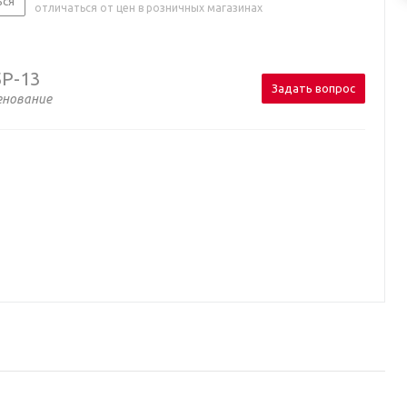
ься
отличаться от цен в розничных магазинах
P-13
Задать вопрос
енование