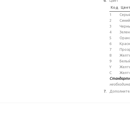
Цвет
Код
Цве
1
Серы
2
Синий
3
Черн
4
Зеле
5
Оран
6
Крас
7
Проз
8
Желт
9
Белы
Y
Желт
C
Желт
Стандартн
необходима
Дополните