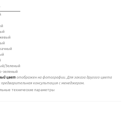
т
й
ый
ный
жевый
ный
рачный
ый
й
ый/Зеленый
о-зеленый
ый цвет
отображен на фотографии. Для заказа другого цвета
 предварительная консультация с менеджером.
льные технические параметры