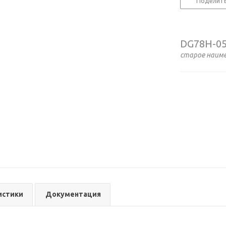
Поделит
DG78H-05
старое наим
истики
Документация