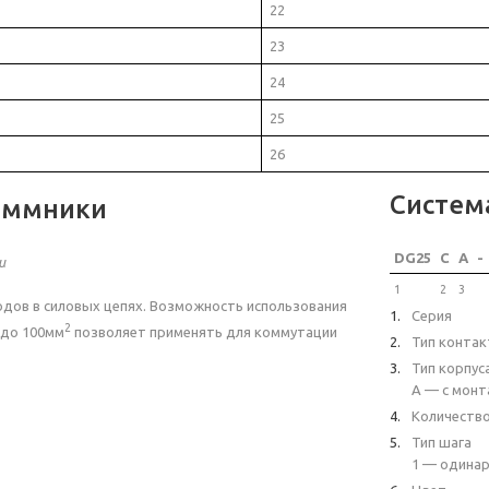
22
23
24
25
26
Систем
еммники
DG25
C
A
-
и
1
2
3
дов в силовых цепях. Возможность использования
Серия
2
до 100мм
позволяет применять для коммутации
Тип контак
Тип корпус
A — с монт
Количеств
Тип шага
1 — одинар