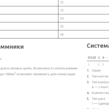
22
23
24
25
26
Систем
еммники
DG25
C
A
-
и
1
2
3
дов в силовых цепях. Возможность использования
Серия
2
до 100мм
позволяет применять для коммутации
Тип контак
Тип корпус
A — с монт
Количеств
Тип шага
1 — одинар