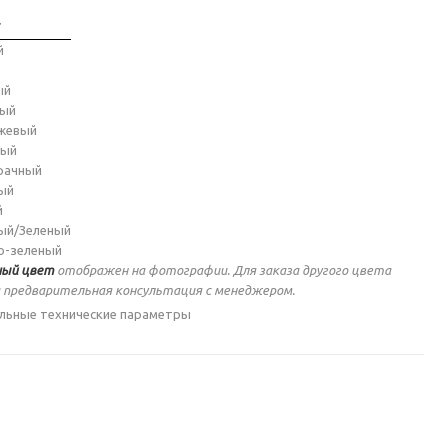
т
й
ый
ный
жевый
ный
рачный
ый
й
ый/Зеленый
о-зеленый
ый цвет
отображен на фотографии. Для заказа другого цвета
 предварительная консультация с менеджером.
льные технические параметры