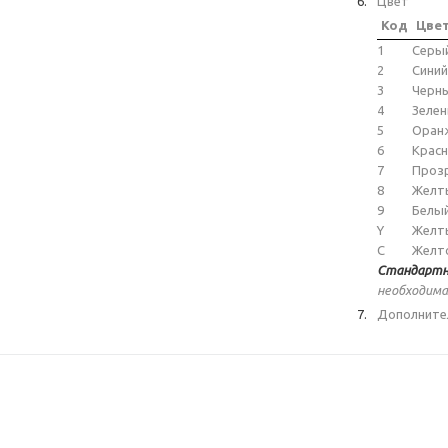
Цвет
Код
Цве
1
Серы
2
Синий
3
Черн
4
Зеле
5
Оран
6
Крас
7
Проз
8
Желт
9
Белы
Y
Желт
C
Желт
Стандартн
необходима
Дополните