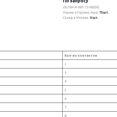
По запросу
DG78H-A-06P-13-00Z(H)
Норма отгрузки, mpq:
75шт.
Склад в Москве:
0 шт.
Кол-во контактов
2
3
4
5
6
7
8