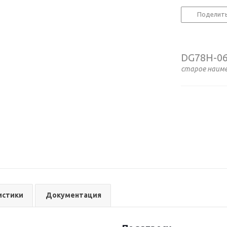
Поделит
DG78H-06
старое наим
истики
Документация