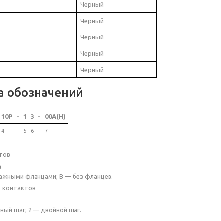
Черный
Черный
Черный
Черный
Черный
а обозначений
10P
-
1
3
-
00A(H)
4
5
6
7
тов
а
ажными фланцами; B — без фланцев.
о контактов
ный шаг; 2 — двойной шаг.