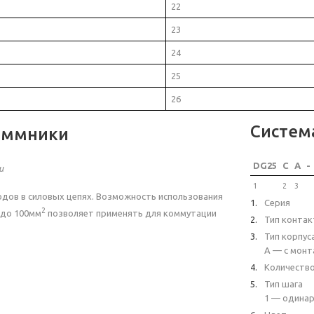
22
23
24
25
26
Систем
еммники
DG25
C
A
-
и
1
2
3
дов в силовых цепях. Возможность использования
Серия
2
до 100мм
позволяет применять для коммутации
Тип контак
Тип корпус
A — с монт
Количеств
Тип шага
1 — одинар