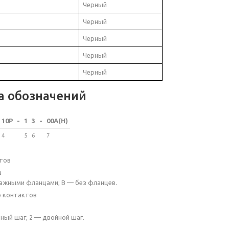
Черный
Черный
Черный
Черный
Черный
а обозначений
10P
-
1
3
-
00A(H)
4
5
6
7
тов
а
ажными фланцами; B — без фланцев.
о контактов
ный шаг; 2 — двойной шаг.