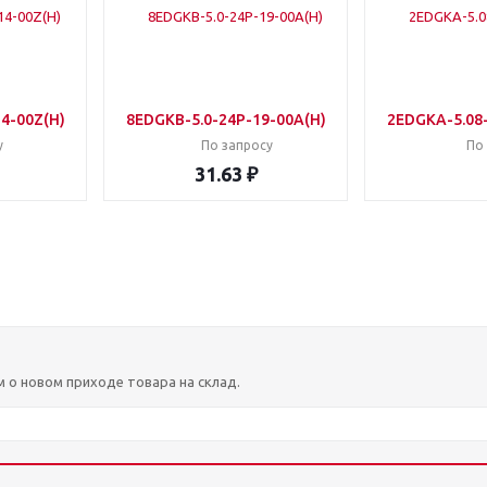
4-00Z(H)
8EDGKB-5.0-24P-19-00A(H)
2EDGKA-5.08
у
По запросу
По
31.63 ₽
м о новом приходе товара на склад.