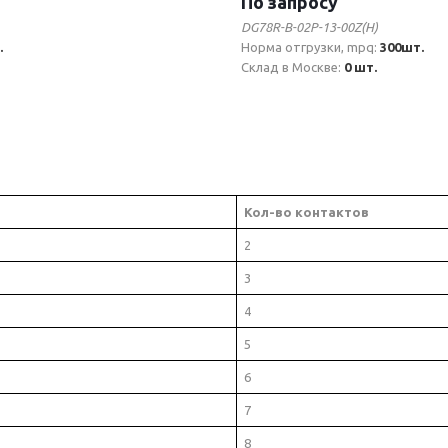
По запросу
DG78R-B-02P-13-00Z(H)
.
Норма отгрузки, mpq:
300шт.
Склад в Москве:
0 шт.
Кол-во контактов
2
3
4
5
6
7
8