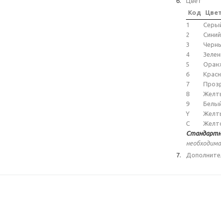
Цвет
Код
Цве
1
Серы
2
Синий
3
Черн
4
Зеле
5
Оран
6
Крас
7
Проз
8
Желт
9
Белы
Y
Желт
C
Желт
Стандартн
необходима
Дополните