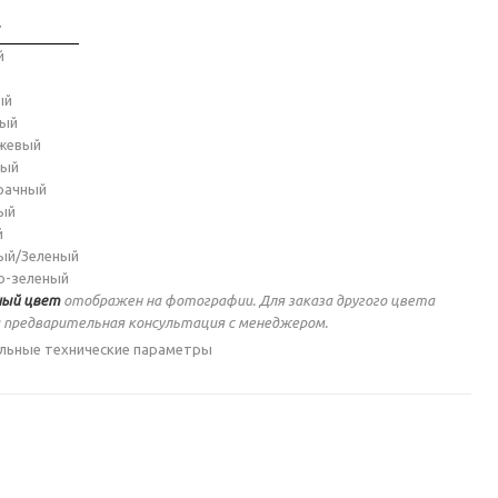
т
й
ый
ный
жевый
ный
рачный
ый
й
ый/Зеленый
о-зеленый
ый цвет
отображен на фотографии. Для заказа другого цвета
 предварительная консультация с менеджером.
льные технические параметры