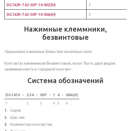
DG142R-7.62-02P-14-00Z(H)
2
DG142R-7.62-03P-14-00A(H)
3
Нажимные клеммники,
безвинтовые
Пружинные клеммные блоки для печатных плат
Контакты клеммников безвинтовые, могут быть двух видов:
зажимная клеть и торцевой контакт.
Система обозначений
DG141V
-
2.54
-
05P
-
1
4
-
00A(H)
1
2
3
4
5
6
Серия
Шаг, мм
Количество контактов