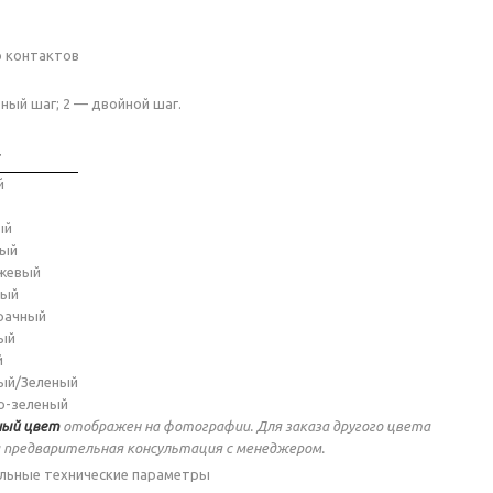
о контактов
ный шаг; 2 — двойной шаг.
т
й
ый
ный
жевый
ный
рачный
ый
й
ый/Зеленый
о-зеленый
ый цвет
отображен на фотографии. Для заказа другого цвета
 предварительная консультация с менеджером.
льные технические параметры