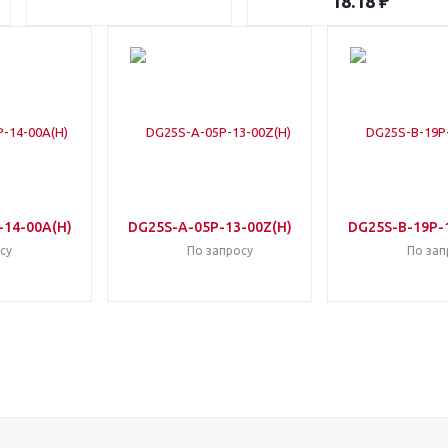
18.18 ₽
-14-00A(H)
DG25S-A-05P-13-00Z(H)
DG25S-B-19P-
су
По запросу
По зап