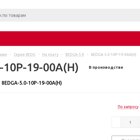
ники
-
Серия 8EDG
-
На плату
-
8EDGA-5.0
-
8EDGA-5.0-10P-19-00A(H)
-10P-19-00A(H)
В производстве
8EDGA-5.0-10P-19-00A(H)
По запросу