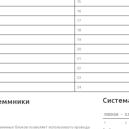
15
16
17
18
19
20
21
22
23
24
Систем
еммники
15EDGK
-
3.
1
2
еммных блоков позволяет использовать провода