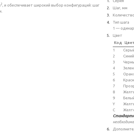
Серия
2
м
, и обеспечивает широкий выбор конфигураций: шаг
Шаг, мм
м.
Количеств
Тип шага
1 — одинар
Цвет
Код
Цве
1
Серы
2
Синий
3
Черн
4
Зеле
5
Оран
6
Крас
7
Проз
8
Желт
9
Белы
Y
Желт
C
Желт
Стандартн
необходима
Дополните