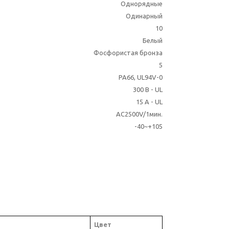
Однорядные
Одинарный
10
Белый
Фосфористая бронза
5
PA66, UL94V-0
300 В - UL
15 A - UL
AC2500V/1мин.
-40~+105
Цвет