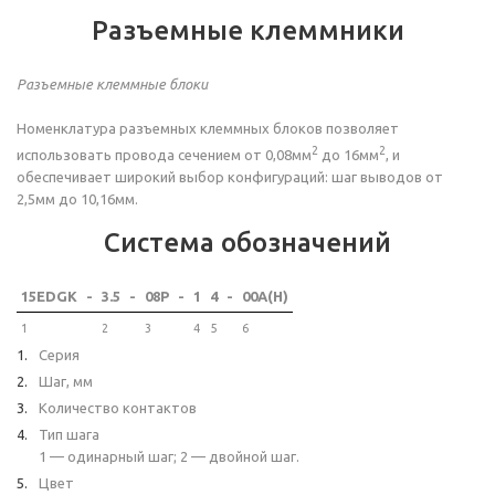
Разъемные клеммники
Разъемные клеммные блоки
Номенклатура разъемных клеммных блоков позволяет
2
2
использовать провода сечением от 0,08мм
до 16мм
, и
обеспечивает широкий выбор конфигураций: шаг выводов от
2,5мм до 10,16мм.
Система обозначений
15EDGK
-
3.5
-
08P
-
1
4
-
00A(H)
1
2
3
4
5
6
Серия
Шаг, мм
Количество контактов
Тип шага
1 — одинарный шаг; 2 — двойной шаг.
Цвет