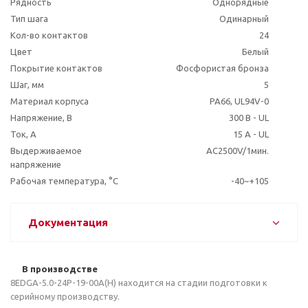
Рядность
Однорядные
Тип шага
Одинарный
Кол-во контактов
24
Цвет
Белый
Покрытие контактов
Фосфористая бронза
Шаг, мм
5
Материал корпуса
PA66, UL94V-0
Напряжение, В
300 В - UL
Ток, А
15 A - UL
Выдерживаемое
AC2500V/1мин.
напряжение
Рабочая температура, °C
-40~+105
Документация
В производстве
8EDGA-5.0-24P-19-00A(H) находится на стадии подготовки к
серийному производству.