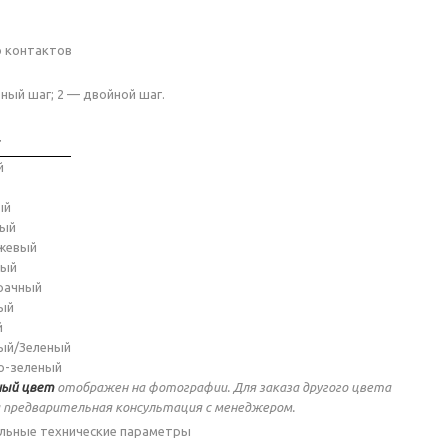
о контактов
ный шаг; 2 — двойной шаг.
т
й
ый
ный
жевый
ный
рачный
ый
й
ый/Зеленый
о-зеленый
ый цвет
отображен на фотографии. Для заказа другого цвета
 предварительная консультация с менеджером.
льные технические параметры