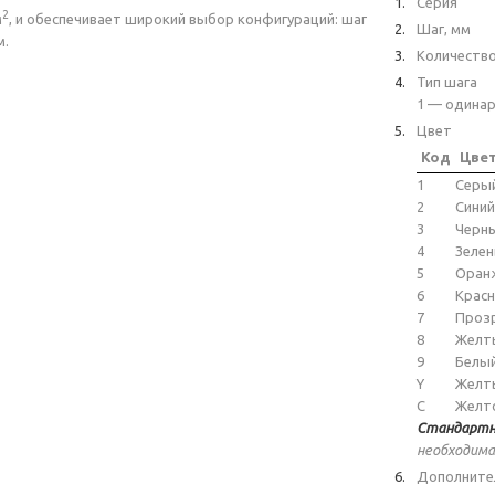
Серия
2
м
, и обеспечивает широкий выбор конфигураций: шаг
Шаг, мм
м.
Количеств
Тип шага
1 — одинар
Цвет
Код
Цве
1
Серы
2
Синий
3
Черн
4
Зеле
5
Оран
6
Крас
7
Проз
8
Желт
9
Белы
Y
Желт
C
Желт
Стандартн
необходима
Дополните