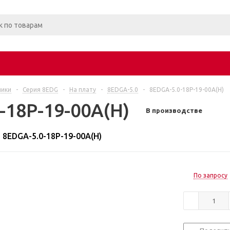
ники
-
Серия 8EDG
-
На плату
-
8EDGA-5.0
-
8EDGA-5.0-18P-19-00A(H)
-18P-19-00A(H)
В производстве
8EDGA-5.0-18P-19-00A(H)
По запросу