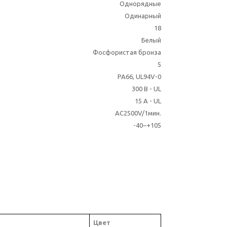
Однорядные
Одинарный
18
Белый
Фосфористая бронза
5
PA66, UL94V-0
300 В - UL
15 A - UL
AC2500V/1мин.
-40~+105
Цвет