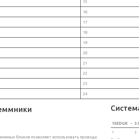
15
16
17
18
19
20
21
22
23
24
Систем
еммники
15EDGK
-
3.
1
2
еммных блоков позволяет использовать провода