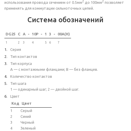
2
2
использования провода сечением от 0.5мм
до 100мм
позволяет
применять для коммутации сильноточных цепей.
Система обозначений
DG25
C
A
-
10P
-
1
3
-
00A(H)
1
2
3
4
5
6
7
Серия
Тип контактов
Тип корпуса
A — с монтажными фланцами; B — без фланцев.
Количество контактов
Тип шага
1 — одинарный шаг; 2 — двойной шаг.
Цвет
Код
Цвет
1
Серый
2
Синий
3
Черный
4
Зеленый