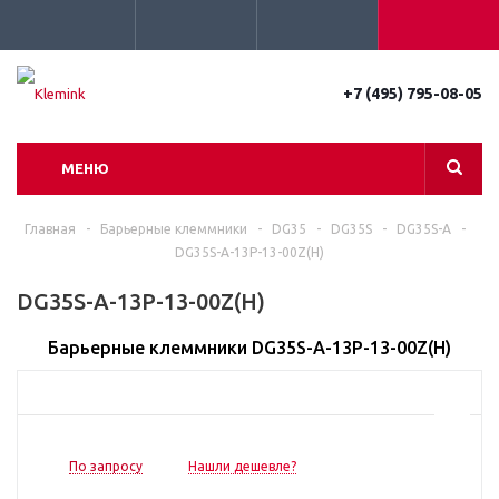
+7 (495) 795-08-05
МЕНЮ
Главная
-
Барьерные клеммники
-
DG35
-
DG35S
-
DG35S-A
-
DG35S-A-13P-13-00Z(H)
DG35S-A-13P-13-00Z(H)
Барьерные клеммники DG35S-A-13P-13-00Z(H)
По запросу
Нашли дешевле?