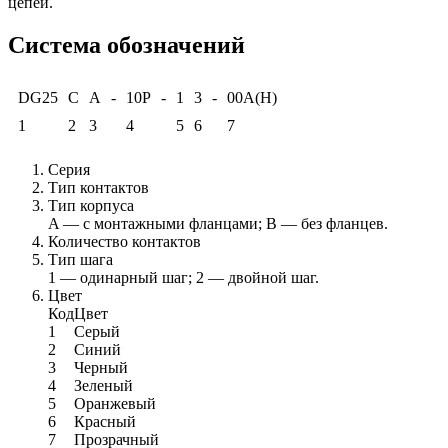
цепей.
Система обозначений
DG25
C
A
-
10P
-
1
3
-
00A(H)
1
2
3
4
5
6
7
Серия
Тип контактов
Тип корпуса
A — с монтажными фланцами; B — без фланцев.
Количество контактов
Тип шага
1 — одинарный шаг; 2 — двойной шаг.
Цвет
Код
Цвет
1
Серый
2
Синий
3
Черный
4
Зеленый
5
Оранжевый
6
Красный
7
Прозрачный