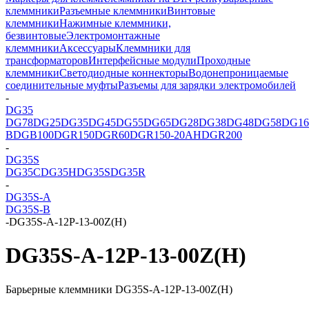
клеммники
Разъемные клеммники
Винтовые
клеммники
Нажимные клеммники,
безвинтовые
Электромонтажные
клеммники
Аксессуары
Клеммники для
трансформаторов
Интерфейсные модули
Проходные
клеммники
Светодиодные коннекторы
Водонепроницаемые
соединительные муфты
Разъемы для зарядки электромобилей
-
DG35
DG78
DG25
DG35
DG45
DG55
DG65
DG28
DG38
DG48
DG58
DG16
B
DGB100
DGR150
DGR60
DGR150-20AH
DGR200
-
DG35S
DG35C
DG35H
DG35S
DG35R
-
DG35S-A
DG35S-B
-
DG35S-A-12P-13-00Z(H)
DG35S-A-12P-13-00Z(H)
Барьерные клеммники DG35S-A-12P-13-00Z(H)