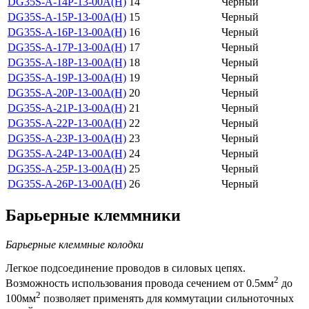
DG35S-A-14P-13-00A(H)
14
Черный
DG35S-A-15P-13-00A(H)
15
Черный
DG35S-A-16P-13-00A(H)
16
Черный
DG35S-A-17P-13-00A(H)
17
Черный
DG35S-A-18P-13-00A(H)
18
Черный
DG35S-A-19P-13-00A(H)
19
Черный
DG35S-A-20P-13-00A(H)
20
Черный
DG35S-A-21P-13-00A(H)
21
Черный
DG35S-A-22P-13-00A(H)
22
Черный
DG35S-A-23P-13-00A(H)
23
Черный
DG35S-A-24P-13-00A(H)
24
Черный
DG35S-A-25P-13-00A(H)
25
Черный
DG35S-A-26P-13-00A(H)
26
Черный
Барьерные клеммники
Барьерные клеммные колодки
Легкое подсоединение проводов в силовых цепях.
2
Возможность использования провода сечением от 0.5мм
до
2
100мм
позволяет применять для коммутации сильноточных