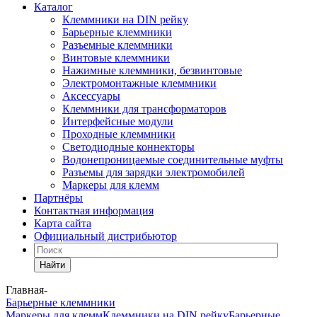
Каталог
Клеммники на DIN рейку
Барьерные клеммники
Разъемные клеммники
Винтовые клеммники
Нажимные клеммники, безвинтовые
Электромонтажные клеммники
Аксессуары
Клеммники для трансформаторов
Интерфейсные модули
Проходные клеммники
Светодиодные коннекторы
Водонепроницаемые соединительные муфты
Разъемы для зарядки электромобилей
Маркеры для клемм
Партнёры
Контактная информация
Карта сайта
Официальный дистрибьютор
Найти
Главная
-
Барьерные клеммники
Маркеры для клемм
Клеммники на DIN рейку
Барьерные