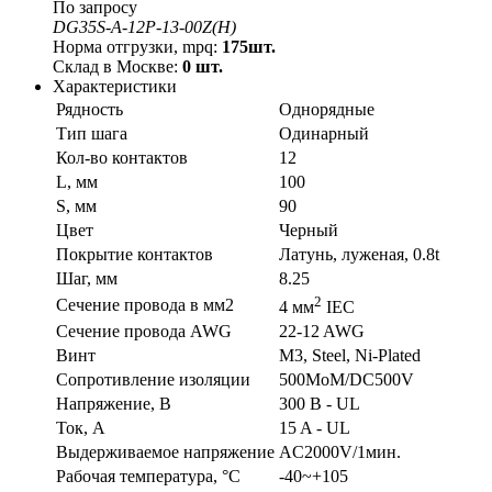
По запросу
DG35S-A-12P-13-00Z(H)
Норма отгрузки, mpq:
175шт.
Склад в Москве:
0 шт.
Характеристики
Рядность
Однорядные
Тип шага
Одинарный
Кол-во контактов
12
L, мм
100
S, мм
90
Цвет
Черный
Покрытие контактов
Латунь, луженая, 0.8t
Шаг, мм
8.25
2
Сечение провода в мм2
4 мм
IEC
Сечение провода AWG
22-12 AWG
Винт
M3, Steel, Ni-Plated
Сопротивление изоляции
500MoM/DC500V
Напряжение, В
300 В - UL
Ток, А
15 A - UL
Выдерживаемое напряжение
AC2000V/1мин.
Рабочая температура, °C
-40~+105