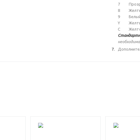
7
Проз
8
Желт
9
Белы
Y
Желт
C
Желт
Стандартн
необходима
Дополните