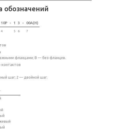
а обозначений
10P
-
1
3
-
00A(H)
4
5
6
7
тов
а
ажными фланцами; B — без фланцев.
о контактов
ный шаг; 2 — двойной шаг.
т
й
ый
ный
жевый
ный