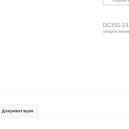
Поделит
DG35S-23
старое наим
Документация