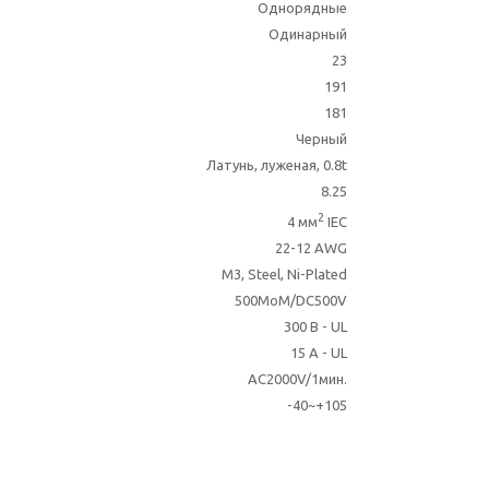
Однорядные
Одинарный
23
191
181
Черный
Латунь, луженая, 0.8t
8.25
2
4 мм
IEC
22-12 AWG
M3, Steel, Ni-Plated
500MoM/DC500V
300 В - UL
15 A - UL
AC2000V/1мин.
-40~+105