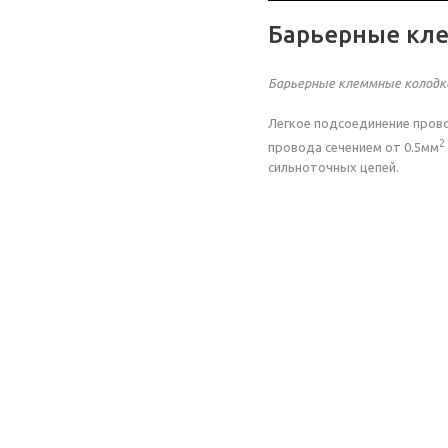
Барьерные кл
Барьерные клеммные колодк
Легкое подсоединение прово
2
провода сечением от 0.5мм
сильноточных цепей.