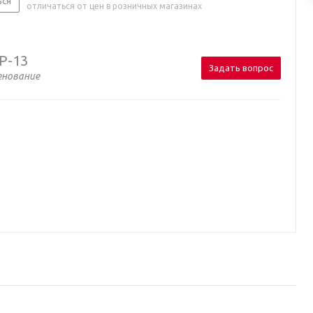
ься
отличаться от цен в розничных магазинах
P-13
Задать вопрос
енование