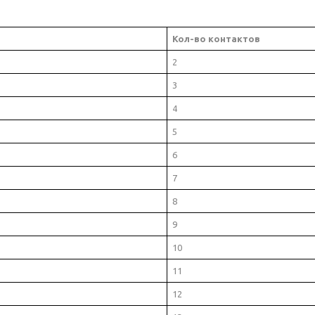
Кол-во контактов
2
3
4
5
6
7
8
9
10
11
12