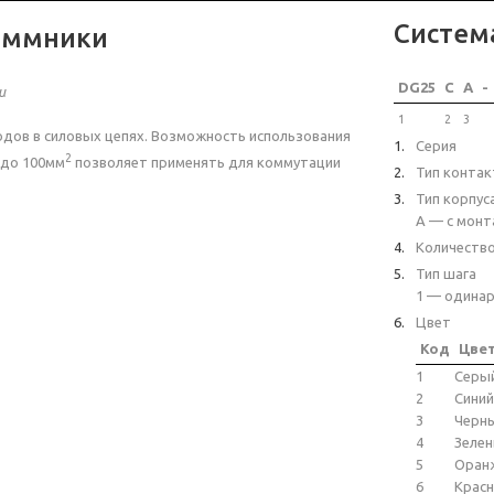
Систем
еммники
DG25
C
A
-
и
1
2
3
дов в силовых цепях. Возможность использования
Серия
2
до 100мм
позволяет применять для коммутации
Тип контак
Тип корпус
A — с монт
Количеств
Тип шага
1 — одинар
Цвет
Код
Цве
1
Серы
2
Синий
3
Черн
4
Зеле
5
Оран
6
Крас