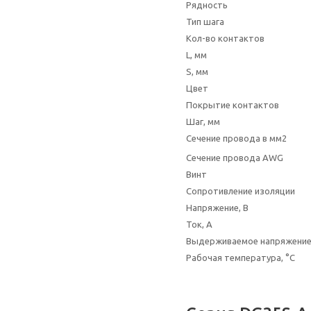
Рядность
Тип шага
Кол-во контактов
L, мм
S, мм
Цвет
Покрытие контактов
Шаг, мм
Сечение провода в мм2
Сечение провода AWG
Винт
Сопротивление изоляции
Напряжение, В
Ток, А
Выдерживаемое напряжени
Рабочая температура, °C