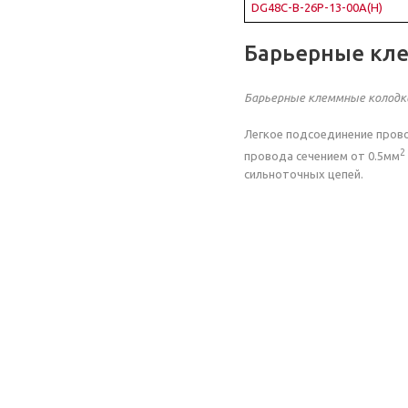
DG48C-B-26P-13-00A(H)
Барьерные кл
Барьерные клеммные колодк
Легкое подсоединение прово
2
провода сечением от 0.5мм
сильноточных цепей.