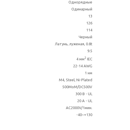
Однорядные
Одинарный
13
126
114
Черный
Латунь, луженая, 0.8t
9.5
2
4 мм
IEC
22-14 AWG
1 нм
M4, Steel, Ni-Plated
500MoM/DC500V
300 В - UL
20 A - UL
AC2000V/1мин.
-40~+130