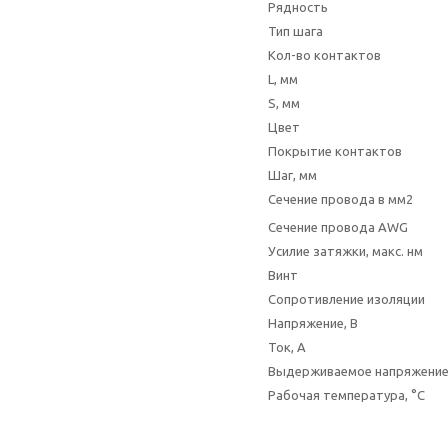
Рядность
Тип шага
Кол-во контактов
L, мм
S, мм
Цвет
Покрытие контактов
Шаг, мм
Сечение провода в мм2
Сечение провода AWG
Усилие затяжки, макс. нм
Винт
Сопротивление изоляции
Напряжение, В
Ток, А
Выдерживаемое напряжени
Рабочая температура, °C