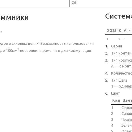
26
Систем
еммники
DG25
C
A
-
и
1
2
3
дов в силовых цепях. Возможность использования
Серия
2
до 100мм
позволяет применять для коммутации
Тип контак
Тип корпус
A — с монт
Количеств
Тип шага
1 — одинар
Цвет
Код
Цве
1
Серы
2
Синий
3
Черн
4
Зеле
5
Оран