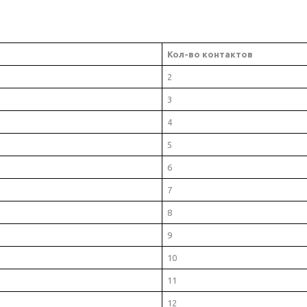
Кол-во контактов
2
3
4
5
6
7
8
9
10
11
12