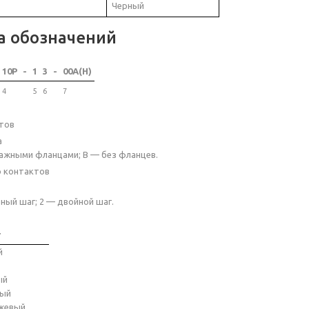
Черный
а обозначений
10P
-
1
3
-
00A(H)
4
5
6
7
тов
а
ажными фланцами; B — без фланцев.
о контактов
ный шаг; 2 — двойной шаг.
т
й
ый
ный
жевый