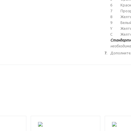
6
Крас
7
Проз
8
Желт
9
Белы
Y
Желт
C
Желт
Стандартн
необходима
Дополните