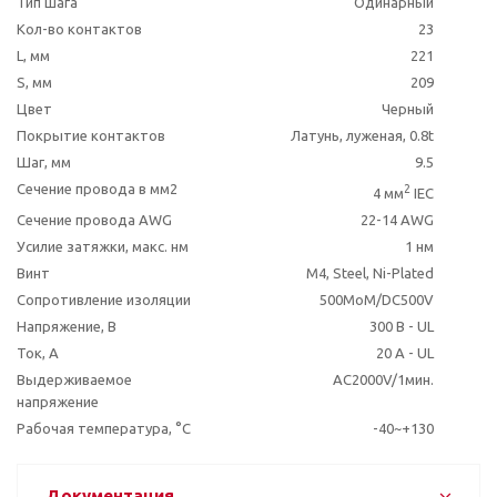
Тип шага
Одинарный
Кол-во контактов
23
L, мм
221
S, мм
209
Цвет
Черный
Покрытие контактов
Латунь, луженая, 0.8t
Шаг, мм
9.5
Сечение провода в мм2
2
4 мм
IEC
Сечение провода AWG
22-14 AWG
Усилие затяжки, макс. нм
1 нм
Винт
M4, Steel, Ni-Plated
Сопротивление изоляции
500MoM/DC500V
Напряжение, В
300 В - UL
Ток, А
20 A - UL
Выдерживаемое
AC2000V/1мин.
напряжение
Рабочая температура, °C
-40~+130
Документация