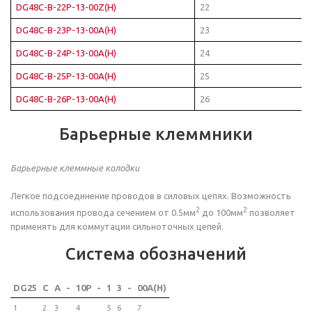
DG48C-B-22P-13-00Z(H)
22
DG48C-B-23P-13-00A(H)
23
DG48C-B-24P-13-00A(H)
24
DG48C-B-25P-13-00A(H)
25
DG48C-B-26P-13-00A(H)
26
Барьерные клеммники
Барьерные клеммные колодки
Легкое подсоединение проводов в силовых цепях. Возможность
2
2
использования провода сечением от 0.5мм
до 100мм
позволяет
применять для коммутации сильноточных цепей.
Система обозначений
DG25
C
A
-
10P
-
1
3
-
00A(H)
1
2
3
4
5
6
7