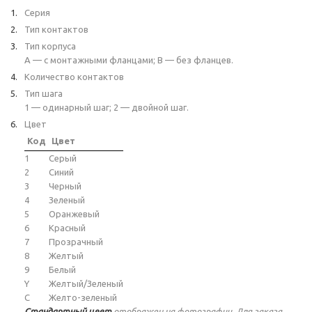
Серия
Тип контактов
Тип корпуса
A — с монтажными фланцами; B — без фланцев.
Количество контактов
Тип шага
1 — одинарный шаг; 2 — двойной шаг.
Цвет
Код
Цвет
1
Серый
2
Синий
3
Черный
4
Зеленый
5
Оранжевый
6
Красный
7
Прозрачный
8
Желтый
9
Белый
Y
Желтый/Зеленый
C
Желто-зеленый
Стандартный цвет
отображен на фотографии. Для заказа