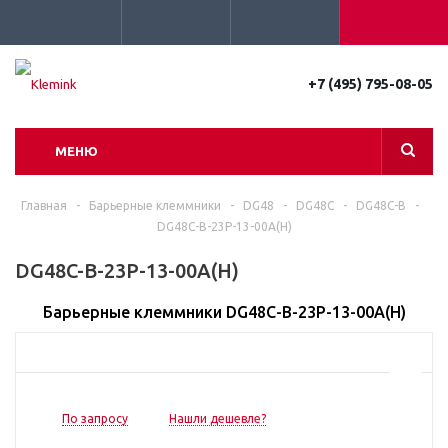
+7 (495) 795-08-05
МЕНЮ
Главная
-
Барьерные клеммники
-
DG48
-
DG48C
-
DG48C-B
-
DG48C-B-23P-13-00A(H)
DG48C-B-23P-13-00A(H)
Барьерные клеммники DG48C-B-23P-13-00A(H)
По запросу
Нашли дешевле?