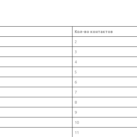
Кол-во контактов
2
3
4
5
6
7
8
9
10
11