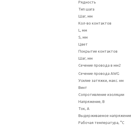
Рядность
Тип шага
Шаг, мм
Кол-во контактов
L, мм
S, мм
Цвет
Покрытие контактов
Шаг, мм
Сечение провода в мм2
Сечение провода AWG
Усилие затяжки, макс. нм
Винт
Сопротивление изоляции
Напряжение, В
Ток, А
Выдерживаемое напряжени
Рабочая температура, °C