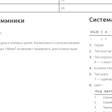
26
Систем
еммники
DG25
C
A
-
и
1
2
3
дов в силовых цепях. Возможность использования
Серия
2
до 100мм
позволяет применять для коммутации
Тип контак
Тип корпус
A — с монт
Количеств
Тип шага
1 — одинар
Цвет
Код
Цве
1
Серы
2
Синий
3
Черн