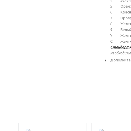
4
Зеле
5
Оран
6
Крас
7
Проз
8
Желт
9
Белы
Y
Желт
C
Желт
Стандартн
необходима
Дополните