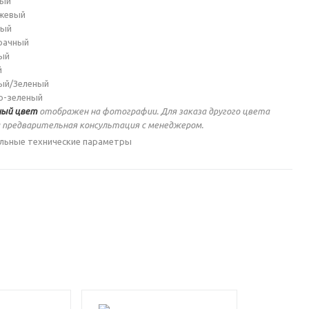
ный
жевый
ный
рачный
ый
й
ый/Зеленый
о-зеленый
ый цвет
отображен на фотографии. Для заказа другого цвета
 предварительная консультация с менеджером.
льные технические параметры