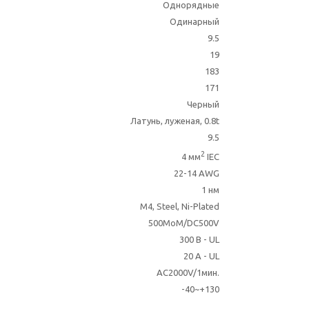
Однорядные
Одинарный
9.5
19
183
171
Черный
Латунь, луженая, 0.8t
9.5
2
4 мм
IEC
22-14 AWG
1 нм
M4, Steel, Ni-Plated
500MoM/DC500V
300 В - UL
20 A - UL
AC2000V/1мин.
-40~+130