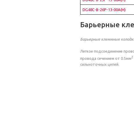
DG48C-B-26P-13-00A(H)
Барьерные кл
Барьерные клеммные колодк
Легкое подсоединение прово
2
провода сечением от 0.5мм
сильноточных цепей.