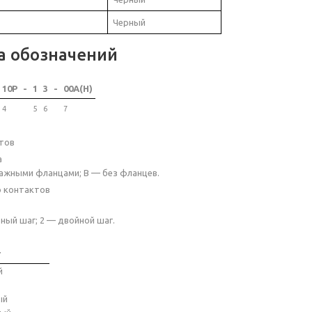
Черный
а обозначений
10P
-
1
3
-
00A(H)
4
5
6
7
тов
а
ажными фланцами; B — без фланцев.
о контактов
ный шаг; 2 — двойной шаг.
т
й
ый